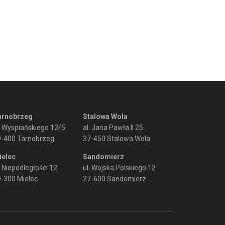
arnobrzeg
Stalowa Wola
. Wyspiańskiego 12/5
al. Jana Pawła II 25
9-400 Tarnobrzeg
37-450 Stalowa Wola
ielec
Sandomierz
. Niepodległości 12
ul. Wojska Polskiego 12
-300 Mielec
27-600 Sandomierz