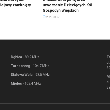
olejowy zamknięty
utworzenie Dziecięcych Kół
Gospodyń Wiejskich
2026-08-07
Dębica
- 89,2 MHz
T
ul
Tarnobrzeg
- 104,7 MHz
3
Stalowa Wola
- 93,5 MHz
M
al
Mielec
- 102,4 MHz
39