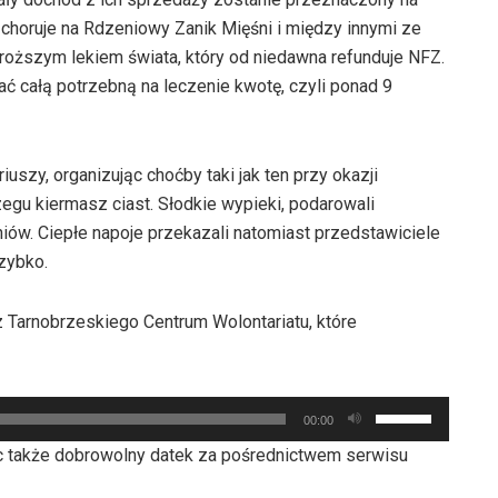
 choruje na Rdzeniowy Zanik Mięśni i między innymi ze
jdroższym lekiem świata, który od niedawna refunduje NFZ.
ać całą potrzebną na leczenie kwotę, czyli ponad 9
szy, organizując choćby taki jak ten przy okazji
gu kiermasz ciast. Słodkie wypieki, podarowali
ów. Ciepłe napoje przekazali natomiast przedstawiciele
zybko.
 Tarnobrzeskiego Centrum Wolontariatu, które
Używaj
00:00
strzałek
 także dobrowolny datek za pośrednictwem serwisu
do
góry