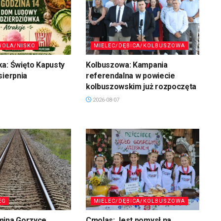
WOLA/NISKO
MIELEC/DĘBICA/KOLBUSZOWA
a: Święto Kapusty
Kolbuszowa: Kampania
sierpnia
referendalna w powiecie
kolbuszowskim już rozpoczęta
2026-08-07
EG
MIELEC/DĘBICA/KOLBUSZOWA
mina Gorzyce.
Cmolas: Jest pomysł na