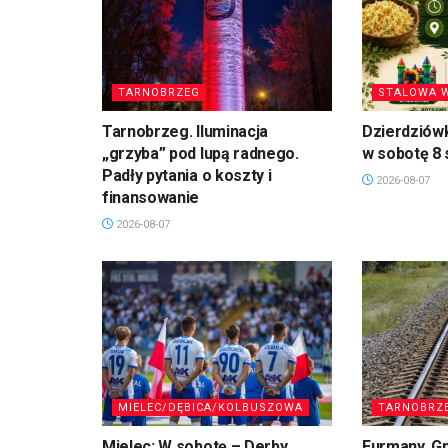
TARNOBRZEG
STALOWA 
Tarnobrzeg. Iluminacja
Dzierdziówk
„grzyba” pod lupą radnego.
w sobotę 8 
Padły pytania o koszty i
2026-08-07
finansowanie
2026-08-07
MIELEC/DĘBICA/KOLBUSZOWA
TARNOBRZ
Mielec: W sobotę – Derby
Furmany, G