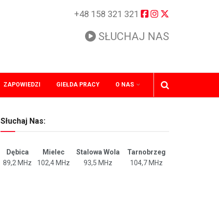
+48 158 321 321
SŁUCHAJ NAS
ZAPOWIEDZI
GIEŁDA PRACY
O NAS
Słuchaj Nas:
Dębica
Mielec
Stalowa Wola
Tarnobrzeg
89,2 MHz
102,4 MHz
93,5 MHz
104,7 MHz