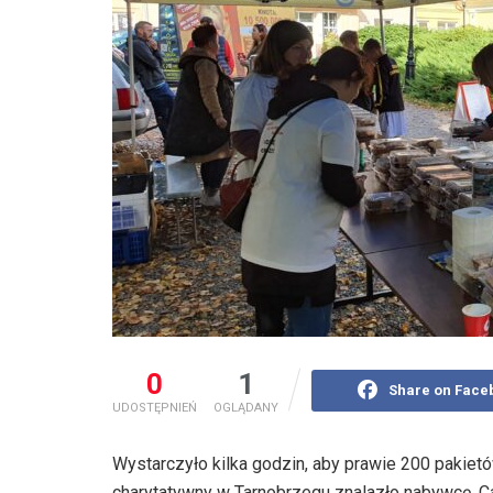
0
1
Share on Face
UDOSTĘPNIEŃ
OGLĄDANY
Wystarczyło kilka godzin, aby prawie 200 pakiet
charytatywny w Tarnobrzegu znalazło nabywcę. C