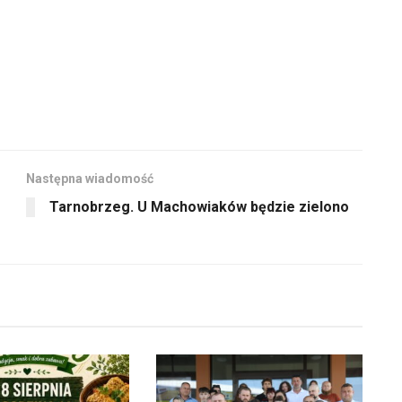
oraz
do
dołu
aby
zwiększyć
lub
zmniejszyć
Następna wiadomość
głośność.
Tarnobrzeg. U Machowiaków będzie zielono