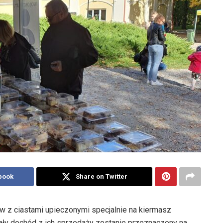
book
Share on Twitter
ów z ciastami upieczonymi specjalnie na kiermasz
ały dochód z ich sprzedaży zostanie przeznaczony na