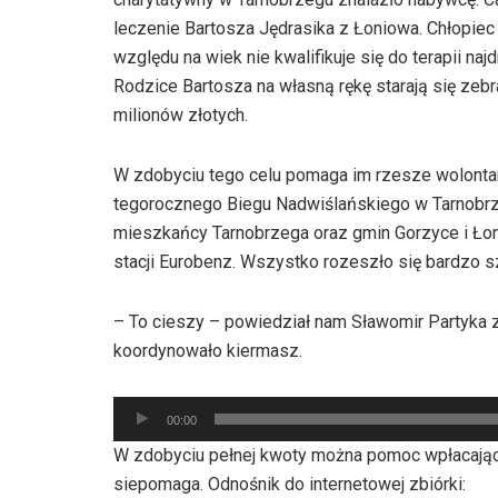
leczenie Bartosza Jędrasika z Łoniowa. Chłopiec
względu na wiek nie kwalifikuje się do terapii na
Rodzice Bartosza na własną rękę starają się zebr
milionów złotych.
W zdobyciu tego celu pomaga im rzesze wolontariu
tegorocznego Biegu Nadwiślańskiego w Tarnobrze
mieszkańcy Tarnobrzega oraz gmin Gorzyce i Łoni
stacji Eurobenz. Wszystko rozeszło się bardzo s
– To cieszy – powiedział nam Sławomir Partyka z
koordynowało kiermasz.
Odtwarzacz
00:00
plików
W zdobyciu pełnej kwoty można pomoc wpłacając
dźwiękowych
siepomaga. Odnośnik do internetowej zbiórki: