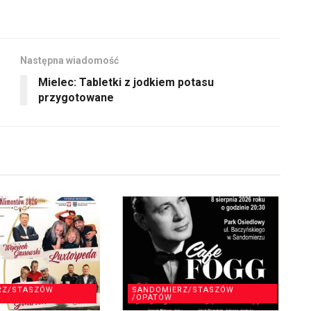
Następna wiadomość
Mielec: Tabletki z jodkiem potasu
przygotowane
RZ/STASZÓW
SANDOMIERZ/STASZÓW
/OPATÓW