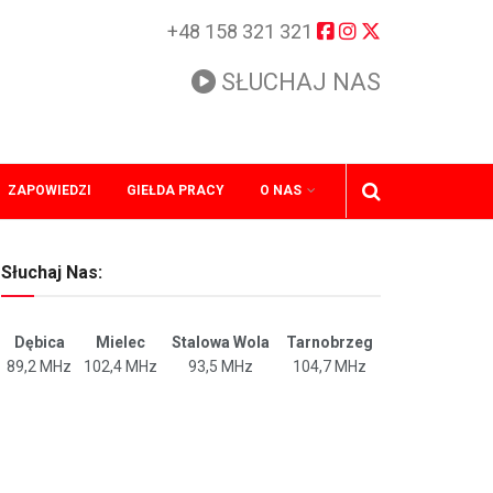
+48 158 321 321
SŁUCHAJ NAS
ZAPOWIEDZI
GIEŁDA PRACY
O NAS
Słuchaj Nas:
Dębica
Mielec
Stalowa Wola
Tarnobrzeg
89,2 MHz
102,4 MHz
93,5 MHz
104,7 MHz