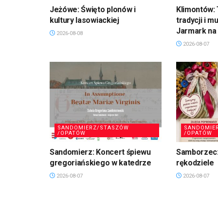
Jeżówe: Święto plonów i
Klimontów: 
kultury lasowiackiej
tradycji i m
Jarmark na 
2026-08-08
2026-08-07
SANDOMIERZ/STASZÓW
SANDOMIE
/OPATÓW
/OPATÓW
Sandomierz: Koncert śpiewu
Samborzec:
gregoriańskiego w katedrze
rękodziele
2026-08-07
2026-08-07