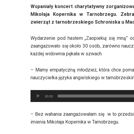
Wspaniały koncert charytatywny zorganizow
Mikołaja Kopernika w Tarnobrzegu. Zebr
zwierząt z tarnobrzeskiego Schroniska u Ma
Wydarzenie pod hasłem „Zaopiekuj się mną” od
zaangażowało się około 30 osób, zarówno nauczyc
każdej widownia pękała w szwach.
– Mamy empatyczną młodzież, która chce pomag
nauczycielka języka angielskiego w tarnobrzeskim
Odtwarzacz
00:00
plików
dźwiękowych
– Bez wahania zaangażowałam się w to przedsi
imienia Mikołaja Kopernika w Tarnobrzegu.