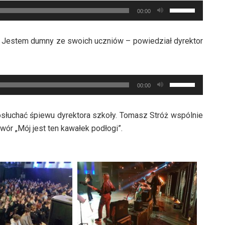
Używaj
dołu
00:00
strzałek
aby
do
zwiększyć
– Jestem dumny ze swoich uczniów – powiedział dyrektor
góry
lub
oraz
zmniejszyć
do
głośność.
Używaj
dołu
00:00
strzałek
aby
do
zwiększyć
osłuchać śpiewu dyrektora szkoły. Tomasz Stróż wspólnie
góry
lub
wór „Mój jest ten kawałek podłogi”.
oraz
zmniejszyć
do
głośność.
dołu
aby
zwiększyć
lub
zmniejszyć
głośność.