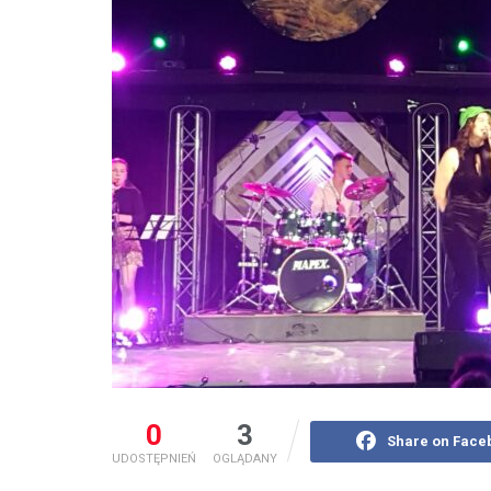
0
3
Share on Face
UDOSTĘPNIEŃ
OGLĄDANY