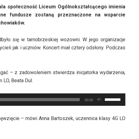
ała społeczność Liceum Ogólnokształcącego imienia
ane fundusze zostaną przeznaczone na wsparcie
chowiaków.
było się w tarnobrzeskiej wozowni. W jego organizacje
ieli jak i uczniów. Koncert miał cztery odsłony. Podczas
ać – z zadowoleniem stwierdza inicjatorka wydarzenia,
 LO, Beata Dul.
Używaj
00:00
strzałek
do
ęwzięcie – mówi Anna Bartoszek, uczennica klasy 4G LO
góry
oraz
do