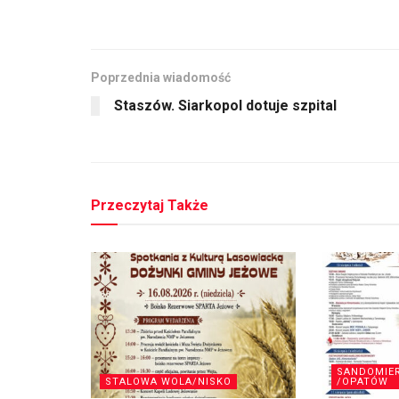
Poprzednia wiadomość
Staszów. Siarkopol dotuje szpital
Przeczytaj Także
SANDOMIE
STALOWA WOLA/NISKO
/OPATÓW