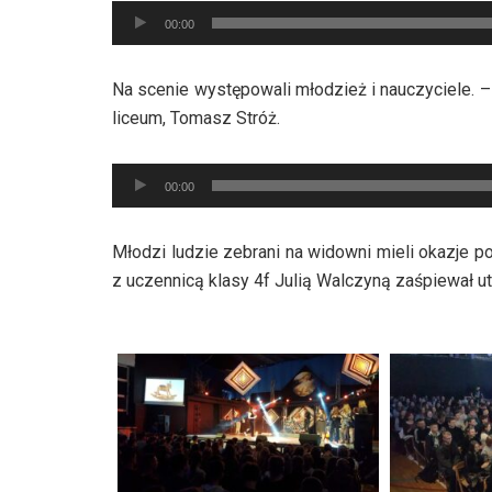
Odtwarzacz
00:00
plików
dźwiękowych
Na scenie występowali młodzież i nauczyciele. 
liceum, Tomasz Stróż.
Odtwarzacz
00:00
plików
dźwiękowych
Młodzi ludzie zebrani na widowni mieli okazje p
z uczennicą klasy 4f Julią Walczyną zaśpiewał ut