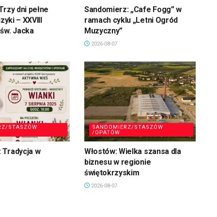
Trzy dni pełne
Sandomierz: „Cafe Fogg” w
uzyki – XXVIII
ramach cyklu „Letni Ogród
św. Jacka
Muzyczny”
2026-08-07
RZ/STASZÓW
SANDOMIERZ/STASZÓW
/OPATÓW
 Tradycja w
Włostów: Wielka szansa dla
biznesu w regionie
świętokrzyskim
2026-08-07