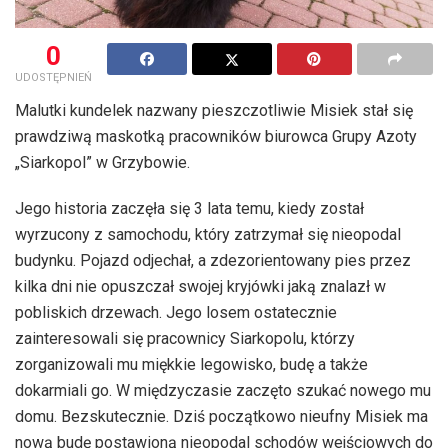
0
UDOSTĘPNIEŃ
Malutki kundelek nazwany pieszczotliwie Misiek stał się
prawdziwą maskotką pracowników biurowca Grupy Azoty
„Siarkopol” w Grzybowie.
Jego historia zaczęła się 3 lata temu, kiedy został
wyrzucony z samochodu, który zatrzymał się nieopodal
budynku. Pojazd odjechał, a zdezorientowany pies przez
kilka dni nie opuszczał swojej kryjówki jaką znalazł w
pobliskich drzewach. Jego losem ostatecznie
zainteresowali się pracownicy Siarkopolu, którzy
zorganizowali mu miękkie legowisko, budę a także
dokarmiali go. W międzyczasie zaczęto szukać nowego mu
domu. Bezskutecznie. Dziś początkowo nieufny Misiek ma
nową budę postawioną nieopodal schodów wejściowych do