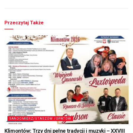
Przeczytaj Także
SANDOMIERZ/STASZÓW /OPATÓW
Klimontów: Trzy dni pełne tradycji i muzyki – XXVIII