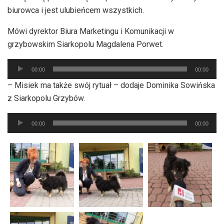
biurowca i jest ulubieńcem wszystkich.
Mówi dyrektor Biura Marketingu i Komunikacji w
grzybowskim Siarkopolu Magdalena Porwet.
Odtwarzacz
00:00
00:00
plików
– Misiek ma także swój rytuał – dodaje Dominika Sowińska
dźwiękowych
z Siarkopolu Grzybów.
Odtwarzacz
00:00
00:00
plików
dźwiękowych