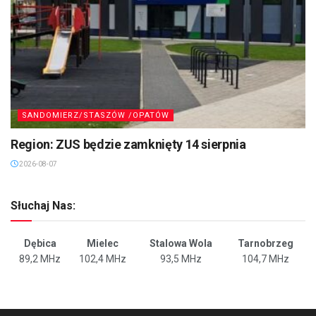
SANDOMIERZ/STASZÓW /OPATÓW
Region: ZUS będzie zamknięty 14 sierpnia
2026-08-07
Słuchaj Nas:
Dębica
Mielec
Stalowa Wola
Tarnobrzeg
89,2 MHz
102,4 MHz
93,5 MHz
104,7 MHz