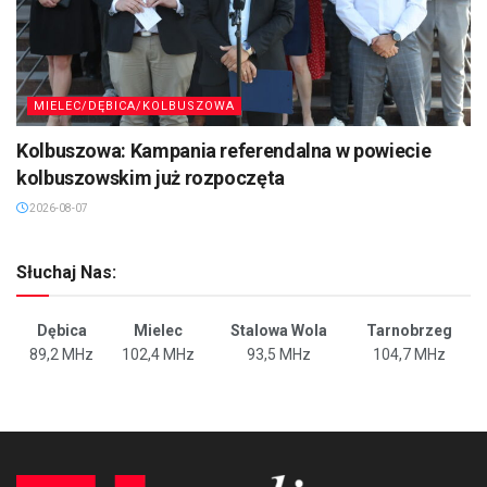
MIELEC/DĘBICA/KOLBUSZOWA
Kolbuszowa: Kampania referendalna w powiecie
kolbuszowskim już rozpoczęta
2026-08-07
Słuchaj Nas:
Dębica
Mielec
Stalowa Wola
Tarnobrzeg
89,2 MHz
102,4 MHz
93,5 MHz
104,7 MHz