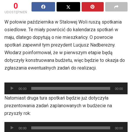
0
UDOSTĘPNIEŃ
W połowie października w Stalowej Woli ruszą spotkania
osiedlowe. Te miały powrócić do kalendarza spotkań w
maju, dlatego dopytują o nie mieszkańcy. O powrocie
spotkań zapewnił tym prezydent Lucjusz Nadbereżny.
Włodarz poinformował, że w pierwszym etapie będą
dotyczyły konstruowana budżetu, więc będzie to okazja do
zgłaszania ewentualnych zadań do realizacji.
Odtwarzacz
00:00
00:00
plików
Natomiast druga tura spotkań będzie już dotyczyła
dźwiękowych
prezentowania zadań zaplanowanych w budżecie na
przyszły rok:
Odtwarzacz
00:00
00:00