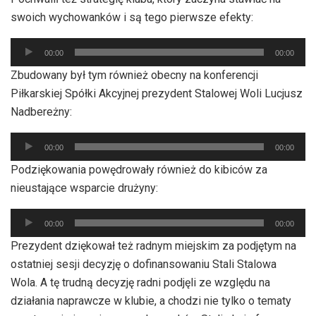
swoich wychowanków i są tego pierwsze efekty:
Odtwarzacz
00:00
00:00
plików
Zbudowany był tym również obecny na konferencji
dźwiękowych
Piłkarskiej Spółki Akcyjnej prezydent Stalowej Woli Lucjusz
Nadbereżny:
Odtwarzacz
00:00
00:00
plików
Podziękowania powędrowały również do kibiców za
dźwiękowych
nieustające wsparcie drużyny:
Odtwarzacz
00:00
00:00
plików
Prezydent dziękował też radnym miejskim za podjętym na
dźwiękowych
ostatniej sesji decyzję o dofinansowaniu Stali Stalowa
Wola. A tę trudną decyzję radni podjęli ze względu na
działania naprawcze w klubie, a chodzi nie tylko o tematy