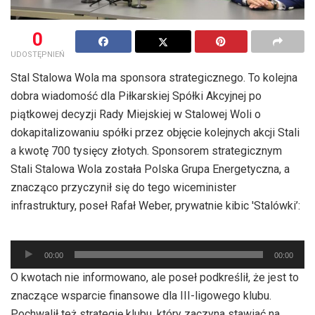
0
UDOSTĘPNIEŃ
Stal Stalowa Wola ma sponsora strategicznego. To kolejna
dobra wiadomość dla Piłkarskiej Spółki Akcyjnej po
piątkowej decyzji Rady Miejskiej w Stalowej Woli o
dokapitalizowaniu spółki przez objęcie kolejnych akcji Stali
a kwotę 700 tysięcy złotych. Sponsorem strategicznym
Stali Stalowa Wola została Polska Grupa Energetyczna, a
znacząco przyczynił się do tego wiceminister
infrastruktury, poseł Rafał Weber, prywatnie kibic 'Stalówki’:
Odtwarzacz
plików
00:00
00:00
dźwiękowych
O kwotach nie informowano, ale poseł podkreślił, że jest to
znaczące wsparcie finansowe dla III-ligowego klubu.
Pochwalił też strategię klubu, który zaczyna stawiać na