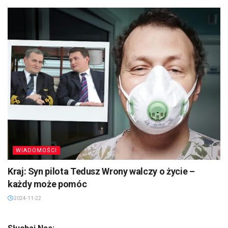
WIADOMOŚCI
Kraj: Syn pilota Tedusz Wrony walczy o życie –
każdy może pomóc
2024-11-22