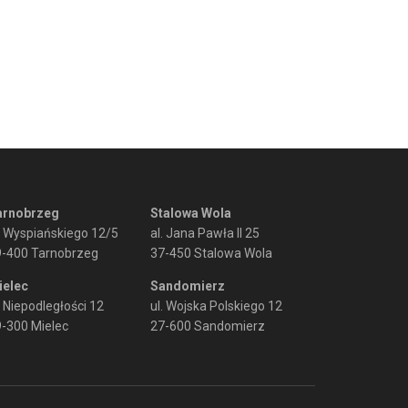
arnobrzeg
Stalowa Wola
. Wyspiańskiego 12/5
al. Jana Pawła II 25
9-400 Tarnobrzeg
37-450 Stalowa Wola
ielec
Sandomierz
. Niepodległości 12
ul. Wojska Polskiego 12
-300 Mielec
27-600 Sandomierz