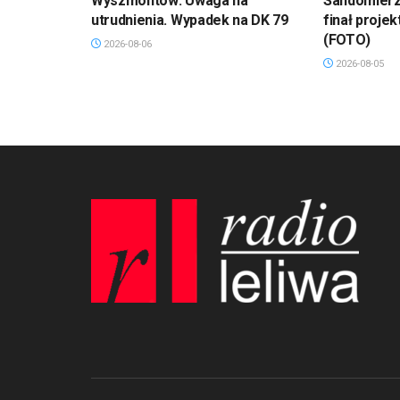
Wyszmontów: Uwaga na
Sandomierz
utrudnienia. Wypadek na DK 79
finał projek
(FOTO)
2026-08-06
2026-08-05