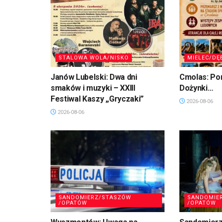
STALOWA WOLA/NISKO
MIELEC/DĘ
Janów Lubelski: Dwa dni
Cmolas: Po
smaków i muzyki – XXIII
Dożynki…
Festiwal Kaszy „Gryczaki”
2026-08-06
2026-08-06
SANDOMIERZ/STASZÓW
SANDOMIE
/OPATÓW
/OPATÓW