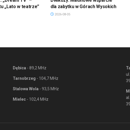
: „Dream TV” –
Dwikozy: Milionowe wsparcie
tu „Lato w teatrze”
dla zabytku w Górach Wysokich
2026-08-05
Dębica
- 89,2 MHz
T
ul
Tarnobrzeg
- 104,7 MHz
3
Stalowa Wola
- 93,5 MHz
M
al
Mielec
- 102,4 MHz
39