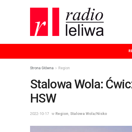
R
Strona Główna
Region
Stalowa Wola: Ćwi
HSW
2022-10-17
w
Region
,
Stalowa Wola/Nisko