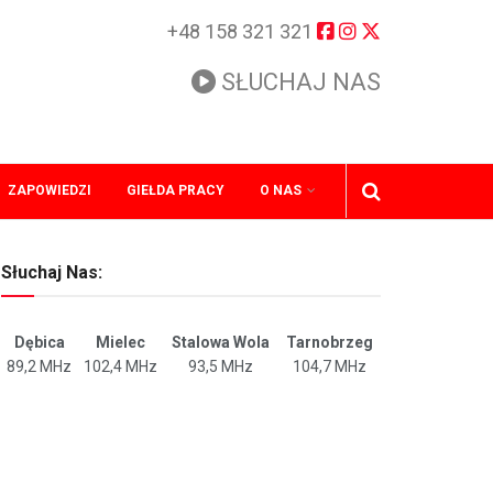
+48 158 321 321
SŁUCHAJ NAS
ZAPOWIEDZI
GIEŁDA PRACY
O NAS
Słuchaj Nas:
Dębica
Mielec
Stalowa Wola
Tarnobrzeg
89,2 MHz
102,4 MHz
93,5 MHz
104,7 MHz