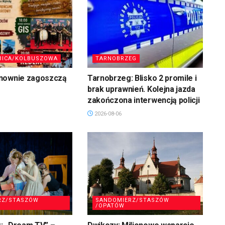
BICA/KOLBUSZOWA
TARNOBRZEG
nownie zagoszczą
Tarnobrzeg: Blisko 2 promile i
brak uprawnień. Kolejna jazda
zakończona interwencją policji
2026-08-06
RZ/STASZÓW
SANDOMIERZ/STASZÓW
/OPATÓW