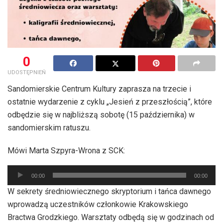
0
UDOSTĘPNIEŃ
Sandomierskie Centrum Kultury zaprasza na trzecie i
ostatnie wydarzenie z cyklu „Jesień z przeszłością”, które
odbędzie się w najbliższą sobotę (15 października) w
sandomierskim ratuszu.
Mówi Marta Szpyra-Wrona z SCK:
Odtwarzacz
00:00
00:00
plików
W sekrety średniowiecznego skryptorium i tańca dawnego
dźwiękowych
wprowadzą uczestników członkowie Krakowskiego
Bractwa Grodzkiego. Warsztaty odbędą się w godzinach od