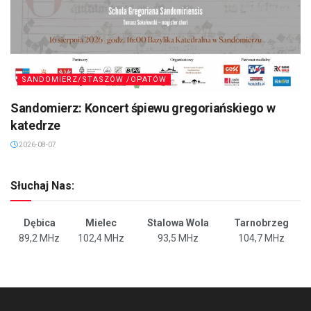
SANDOMIERZ/STASZÓW /OPATÓW
Sandomierz: Koncert śpiewu gregoriańskiego w
katedrze
2026-08-07
Słuchaj Nas:
Dębica
Mielec
Stalowa Wola
Tarnobrzeg
89,2 MHz
102,4 MHz
93,5 MHz
104,7 MHz