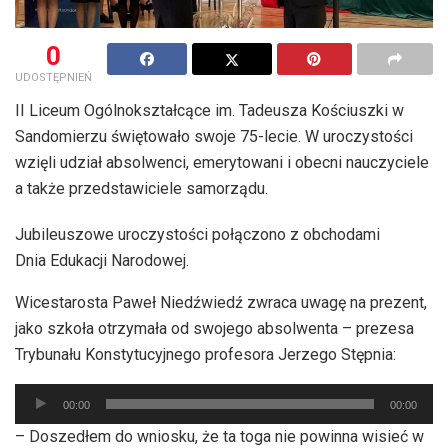
0
UDOSTĘPNIEŃ
II Liceum Ogólnokształcące im. Tadeusza Kościuszki w
Sandomierzu świętowało swoje 75-lecie. W uroczystości
wzięli udział absolwenci, emerytowani i obecni nauczyciele
a także przedstawiciele samorządu.
Jubileuszowe uroczystości połączono z obchodami
Dnia Edukacji Narodowej.
Wicestarosta Paweł Niedźwiedź zwraca uwagę na prezent,
jako szkoła otrzymała od swojego absolwenta – prezesa
Trybunału Konstytucyjnego profesora Jerzego Stępnia:
Odtwarzacz
00:00
00:00
plików
– Doszedłem do wniosku, że ta toga nie powinna wisieć w
dźwiękowych