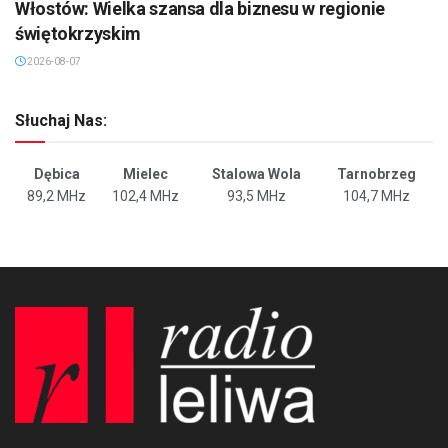
Włostów: Wielka szansa dla biznesu w regionie
świętokrzyskim
2026-08-07
Słuchaj Nas:
Dębica
Mielec
Stalowa Wola
Tarnobrzeg
89,2 MHz
102,4 MHz
93,5 MHz
104,7 MHz