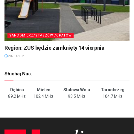
SANDOMIERZ/STASZÓW /OPATÓW
Region: ZUS będzie zamknięty 14 sierpnia
2026-08-07
Słuchaj Nas:
Dębica
Mielec
Stalowa Wola
Tarnobrzeg
89,2 MHz
102,4 MHz
93,5 MHz
104,7 MHz