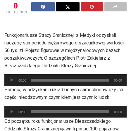
0
UDOSTĘPNIEŃ
Funkcjonariusze Straży Granicznej z Medyki odzyskali
naczepę samochodu ciężarowego o szacunkowej wartości
50 tys. zł. Pojazd figurował w międzynarodowych bazach
poszukiwawczych. O szczegółach Piotr Zakielarz z
Bieszczadzkiego Oddziału Straży Granicznej.
Odtwarzacz
00:00
00:00
plików
Pomocą w odzyskaniu ukradzionych samochodów czy ich
dźwiękowych
części nieodzownym czynnikiem jest czynnik ludzki.
Odtwarzacz
00:00
00:00
plików
Od początku roku funkcjonariusze Bieszczadzkiego
dźwiękowych
Oddziału Straży Granicznej ujawnili ponad 100 pojazdów