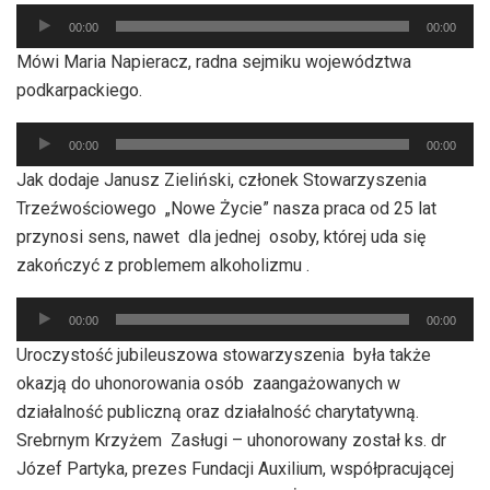
Odtwarzacz
00:00
00:00
plików
Mówi Maria Napieracz, radna sejmiku województwa
dźwiękowych
podkarpackiego.
Odtwarzacz
00:00
00:00
plików
Jak dodaje Janusz Zieliński, członek Stowarzyszenia
dźwiękowych
Trzeźwościowego „Nowe Życie” nasza praca od 25 lat
przynosi sens, nawet dla jednej osoby, której uda się
zakończyć z problemem alkoholizmu .
Odtwarzacz
00:00
00:00
plików
Uroczystość jubileuszowa stowarzyszenia była także
dźwiękowych
okazją do uhonorowania osób zaangażowanych w
działalność publiczną oraz działalność charytatywną.
Srebrnym Krzyżem Zasługi – uhonorowany został ks. dr
Józef Partyka, prezes Fundacji Auxilium, współpracującej