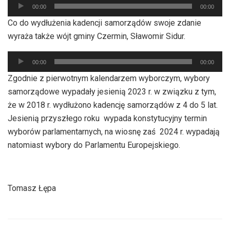
Odtwarzacz
00:00
00:00
plików
Co do wydłużenia kadencji samorządów swoje zdanie
dźwiękowych
wyraża także wójt gminy Czermin, Sławomir Sidur.
Odtwarzacz
00:00
00:00
plików
Zgodnie z pierwotnym kalendarzem wyborczym, wybory
dźwiękowych
samorządowe wypadały jesienią 2023 r. w związku z tym,
że w 2018 r. wydłużono kadencję samorządów z 4 do 5 lat.
Jesienią przyszłego roku wypada konstytucyjny termin
wyborów parlamentarnych, na wiosnę zaś 2024 r. wypadają
natomiast wybory do Parlamentu Europejskiego.
Tomasz Łępa