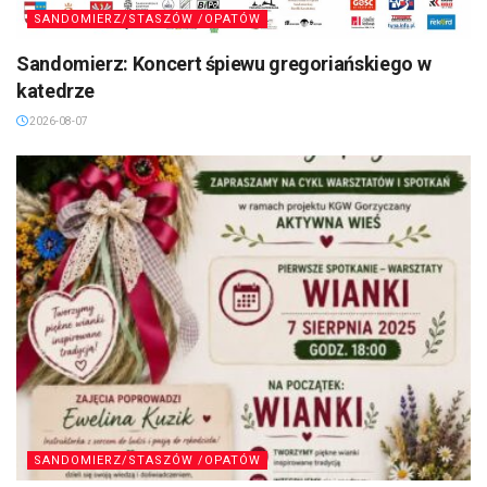
SANDOMIERZ/STASZÓW /OPATÓW
Sandomierz: Koncert śpiewu gregoriańskiego w
katedrze
2026-08-07
SANDOMIERZ/STASZÓW /OPATÓW