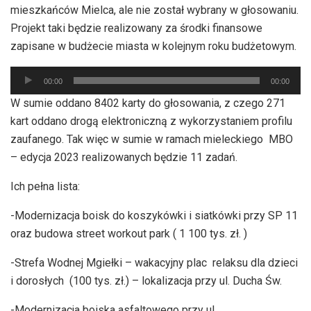
mieszkańców Mielca, ale nie został wybrany w głosowaniu.
Projekt taki będzie realizowany za środki finansowe
zapisane w budżecie miasta w kolejnym roku budżetowym.
Odtwarzacz
00:00
00:00
plików
W sumie oddano 8402 karty do głosowania, z czego 271
dźwiękowych
kart oddano drogą elektroniczną z wykorzystaniem profilu
zaufanego. Tak więc w sumie w ramach mieleckiego MBO
– edycja 2023 realizowanych będzie 11 zadań.
Ich pełna lista:
-Modernizacja boisk do koszykówki i siatkówki przy SP 11
oraz budowa street workout park ( 1 100 tys. zł. )
-Strefa Wodnej Mgiełki – wakacyjny plac relaksu dla dzieci
i dorosłych (100 tys. zł.) – lokalizacja przy ul. Ducha Św.
-Modernizacja boiska asfaltowego przy ul.