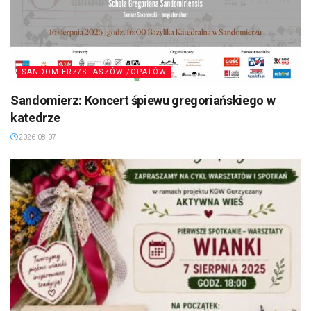
SANDOMIERZ/STASZÓW /OPATÓW
Sandomierz: Koncert śpiewu gregoriańskiego w
katedrze
2026-08-07