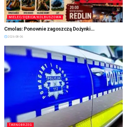
MIELEC/DĘBICA/KOLBUSZOWA
Cmolas: Ponownie zagoszczą Dożynki…
2026-08-06
TARNOBRZEG