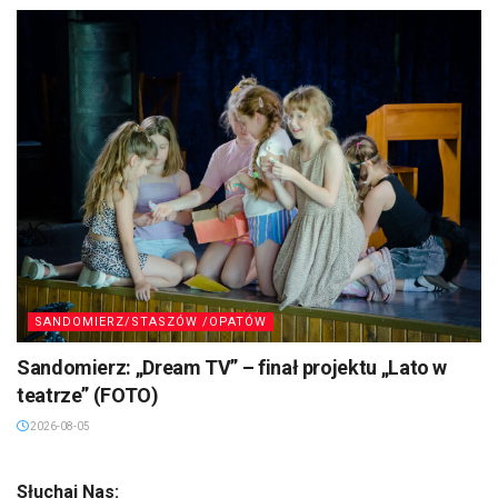
SANDOMIERZ/STASZÓW /OPATÓW
Sandomierz: „Dream TV” – finał projektu „Lato w
teatrze” (FOTO)
2026-08-05
Słuchaj Nas: