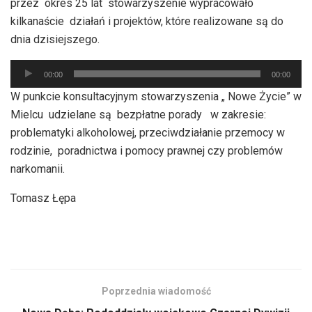
przez okres 25 lat stowarzyszenie wypracowało
kilkanaście działań i projektów, które realizowane są do
dnia dzisiejszego.
Odtwarzacz
00:00
00:00
plików
W punkcie konsultacyjnym stowarzyszenia „ Nowe Życie” w
dźwiękowych
Mielcu udzielane są bezpłatne porady w zakresie:
problematyki alkoholowej, przeciwdziałanie przemocy w
rodzinie, poradnictwa i pomocy prawnej czy problemów
narkomanii.
Tomasz Łępa
Poprzednia wiadomość