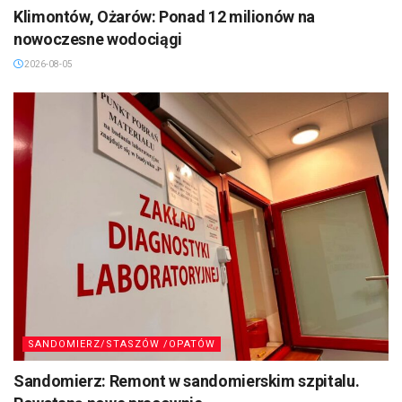
Klimontów, Ożarów: Ponad 12 milionów na
nowoczesne wodociągi
2026-08-05
SANDOMIERZ/STASZÓW /OPATÓW
Sandomierz: Remont w sandomierskim szpitalu.