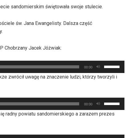
cie sandomierskim świętowała swoje stulecie.
ściele św. Jana Ewangelisty. Dalsza część
y.
SP Chobrzany Jacek Jóżwiak:
Używaj
00:00
strzałek
e zwrócił uwagę na znaczenie ludzi, którzy tworzyli i
do
góry
oraz
Używaj
do
00:00
strzałek
dołu
 się radny powiatu sandomierskiego a zarazem prezes
do
aby
góry
zwiększyć
oraz
lub