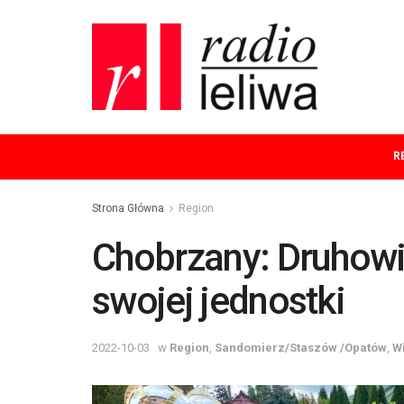
R
Strona Główna
Region
Chobrzany: Druhowie
swojej jednostki
2022-10-03
w
Region
,
Sandomierz/Staszów /Opatów
,
W