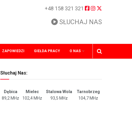
+48 158 321 321
SŁUCHAJ NAS
ZAPOWIEDZI
GIEŁDA PRACY
O NAS
Słuchaj Nas:
Dębica
Mielec
Stalowa Wola
Tarnobrzeg
89,2 MHz
102,4 MHz
93,5 MHz
104,7 MHz