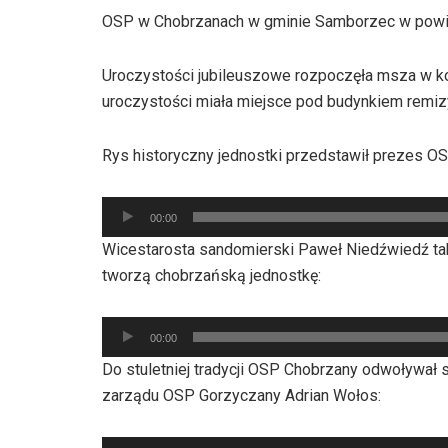
OSP w Chobrzanach w gminie Samborzec w powie
Uroczystości jubileuszowe rozpoczęła msza w ko
uroczystości miała miejsce pod budynkiem remiz
Rys historyczny jednostki przedstawił prezes O
Odtwarzacz
00:00
plików
Wicestarosta sandomierski Paweł Niedźwiedź takż
dźwiękowych
tworzą chobrzańską jednostkę:
Odtwarzacz
00:00
plików
Do stuletniej tradycji OSP Chobrzany odwoływał
dźwiękowych
zarządu OSP Gorzyczany Adrian Wołos: