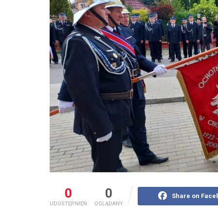
0
0
Share on Face
UDOSTĘPNIEŃ
OGLĄDANY