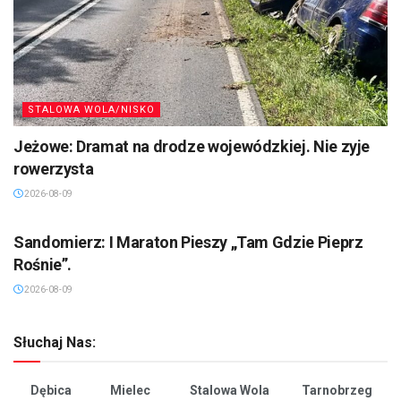
STALOWA WOLA/NISKO
Jeżowe: Dramat na drodze wojewódzkiej. Nie zyje
rowerzysta
2026-08-09
SANDOMIERZ/STASZÓW /OPATÓW
Sandomierz: I Maraton Pieszy „Tam Gdzie Pieprz
Rośnie”.
2026-08-09
Słuchaj Nas:
Dębica
Mielec
Stalowa Wola
Tarnobrzeg