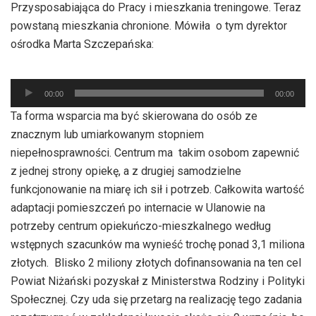
Przysposabiająca do Pracy i mieszkania treningowe. Teraz
powstaną mieszkania chronione. Mówiła o tym dyrektor
ośrodka Marta Szczepańska:
Odtwarzacz
00:00
00:00
plików
Ta forma wsparcia ma być skierowana do osób ze
dźwiękowych
znacznym lub umiarkowanym stopniem
niepełnosprawności. Centrum ma takim osobom zapewnić
z jednej strony opiekę, a z drugiej samodzielne
funkcjonowanie na miarę ich sił i potrzeb. Całkowita wartość
adaptacji pomieszczeń po internacie w Ulanowie na
potrzeby centrum opiekuńczo-mieszkalnego według
wstępnych szacunków ma wynieść trochę ponad 3,1 miliona
złotych. Blisko 2 miliony złotych dofinansowania na ten cel
Powiat Niżański pozyskał z Ministerstwa Rodziny i Polityki
Społecznej. Czy uda się przetarg na realizację tego zadania