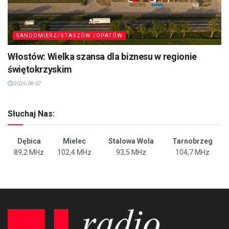
SANDOMIERZ/STASZÓW /OPATÓW
Włostów: Wielka szansa dla biznesu w regionie
świętokrzyskim
2026-08-07
Słuchaj Nas:
Dębica
Mielec
Stalowa Wola
Tarnobrzeg
89,2 MHz
102,4 MHz
93,5 MHz
104,7 MHz