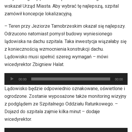
wskazał Urząd Miasta. Aby wybrać tę najlepszą, szpital
zamówił koncepcje lokalizacyjną.
– Teren przy Jeziorze Tarnobrzeskim okazał się najlepszy.
Odrzucono natomiast pomysł budowy wyniesionego
lądowiska na dachu szpitala. Taka inwestycja wiązałaby się
z koniecznością wzmocnienia konstrukcji dachu.
Lądowisko musi spełnić szereg wymagań – mówi
wicedyrektor Zbigniew Halat.
Odtwarzacz
00:00
00:00
plików
Lądowisko będzie odpowiednio oznakowane, oświetlone i
dźwiękowych
ogrodzone. Zostanie wyposażone także monitoring wizyjny
z podglądem ze Szpitalnego Oddziału Ratunkowego. –
Dojazd do szpitala zajmie kilka minut – dodaje
wicedyrektor.
Odtwarzacz