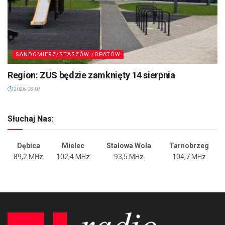
SANDOMIERZ/STASZÓW /OPATÓW
Region: ZUS będzie zamknięty 14 sierpnia
2026-08-07
Słuchaj Nas:
Dębica
Mielec
Stalowa Wola
Tarnobrzeg
89,2 MHz
102,4 MHz
93,5 MHz
104,7 MHz