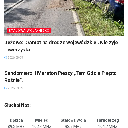
STALOWA WOLA/NISKO
Jeżowe: Dramat na drodze wojewódzkiej. Nie zyje
rowerzysta
2026-08-09
SANDOMIERZ/STASZÓW /OPATÓW
Sandomierz: I Maraton Pieszy „Tam Gdzie Pieprz
Rośnie”.
2026-08-09
Słuchaj Nas:
Dębica
Mielec
Stalowa Wola
Tarnobrzeg
89,2 MHz
102,4 MHz
93,5 MHz
104,7 MHz