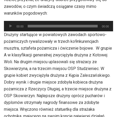
zawodów, o czym świadczą osiągane czasy mimo
warunków pogodowych:
Odtwarzacz
00:00
00:00
plików
Drużyny startujące w powiatowych zawodach sportowo-
dźwiękowych
pożarniczych rywalizowały w trzech ko9nkurencjach
musztra, sztafeta pożarnicza i ćwiczenie bojowe. W grupie
A w klasyfikacji generalnej zwyciężyła drużyna z Kotowej
Woli. Na drugim miejscu uplasowali się strażacy ze
Skowierzyna, a na trzecim miejscu OSP Studzieniec. W
grupie kobiet zwyciężyła drużyna z Kępia Zaleszańskiego.
Dobry wynik i drugie miejsce zdobyła kobieca drużyna
pożarnicza z Rzeczycy Długiej, a trzecie miejsce drużyna z
OSP Skowierzyn. Najlepsze drużyny oprócz pucharów i
dyplomów otrzymały nagrody finansowe za zdobyte
miejsca. Wręczono również statuetkę dla strażaka
ochotnika, mającego na swoim koncie najwięcej działań