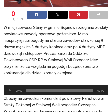
0
UDOSTĘPNIEŃ
W miejscowości Stany w gminie Bojanów rozegrane zostały
powiatowe zawody sportowo-pożarnicze. Mimo
niesprzyjającej pogody na starcie zawodów stawiło się 9
drużyn męskich 3 drużyny kobiece oraz po 4 drużyny MDP
dziewcząt i chłopców. Prezes Zarządu Oddziału
Powiatowego OSP RP w Stalowej Woli Grzegorz Idec
przyznał, że ze względu na pogodę i bezpieczeństwo
konkurencje dla dzieci zostały okrojone:
Odtwarzacz
plików
00:00
00:00
dźwiękowych
Obecny na zawodach komendant powiatowy Państwowej
Straży Pożarnej w Stalowej Woli brygadier Szczepan
Kozioł, przyznał, że drużyny dobrze przygotowały się do