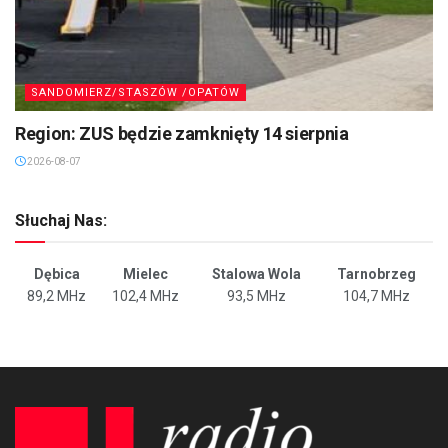
SANDOMIERZ/STASZÓW /OPATÓW
Region: ZUS będzie zamknięty 14 sierpnia
2026-08-07
Słuchaj Nas:
Dębica
Mielec
Stalowa Wola
Tarnobrzeg
89,2 MHz
102,4 MHz
93,5 MHz
104,7 MHz