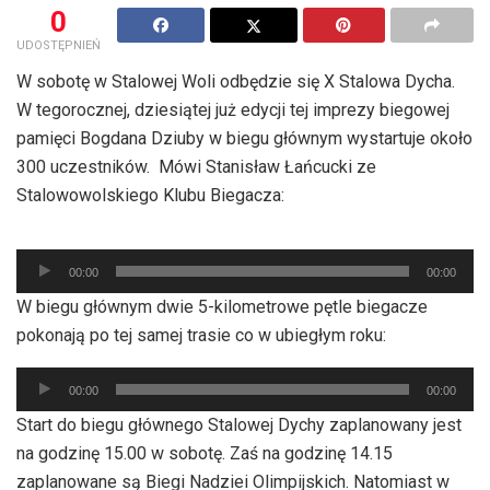
0
UDOSTĘPNIEŃ
W sobotę w Stalowej Woli odbędzie się X Stalowa Dycha.
W tegorocznej, dziesiątej już edycji tej imprezy biegowej
pamięci Bogdana Dziuby w biegu głównym wystartuje około
300 uczestników. Mówi Stanisław Łańcucki ze
Stalowowolskiego Klubu Biegacza:
Odtwarzacz
00:00
00:00
plików
W biegu głównym dwie 5-kilometrowe pętle biegacze
dźwiękowych
pokonają po tej samej trasie co w ubiegłym roku:
Odtwarzacz
00:00
00:00
plików
Start do biegu głównego Stalowej Dychy zaplanowany jest
dźwiękowych
na godzinę 15.00 w sobotę. Zaś na godzinę 14.15
zaplanowane są Biegi Nadziei Olimpijskich. Natomiast w