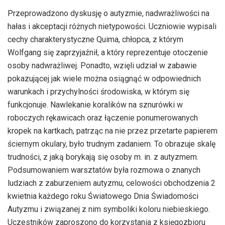
Przeprowadzono dyskusję o autyzmie, nadwrażliwości na
hałas i akceptacji różnych nietypowości. Uczniowie wypisali
cechy charakterystyczne Quima, chłopca, z którym
Wolfgang się zaprzyjaźnił, a który reprezentuje otoczenie
osoby nadwrażliwej. Ponadto, wzięli udział w zabawie
pokazującej jak wiele można osiągnąć w odpowiednich
warunkach i przychylności środowiska, w którym się
funkcjonuje. Nawlekanie koralików na sznurówki w
roboczych rękawicach oraz łączenie ponumerowanych
kropek na kartkach, patrząc na nie przez przetarte papierem
ściernym okulary, było trudnym zadaniem. To obrazuje skalę
trudności, z jaką borykają się osoby m. in. z autyzmem.
Podsumowaniem warsztatów była rozmowa o znanych
ludziach z zaburzeniem autyzmu, celowości obchodzenia 2
kwietnia każdego roku Światowego Dnia Świadomości
Autyzmu i związanej z nim symboliki koloru niebieskiego.
Uczestników zaproszono do korzystania z księgozbioru