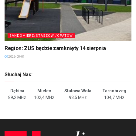
SANDOMIERZ/STASZÓW /OPATÓW
Region: ZUS będzie zamknięty 14 sierpnia
2026-08-07
Słuchaj Nas:
Dębica
Mielec
Stalowa Wola
Tarnobrzeg
89,2 MHz
102,4 MHz
93,5 MHz
104,7 MHz