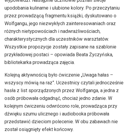
wypowiedzi. Następnie uczniowie poznali swoje
upodobania kulinarne i ulubione kolory. Po przeczytaniu
przez prowadzącą fragmentu książki, dyskutowano o
Wolfgangu, jego niezwykłych zainteresowaniach oraz
różnych nietypowościach i nadwrażliwościach,
charakterystycznych dla uczestników warsztatów.
Wszystkie propozycje zostały zapisane na szablonie
przykładowej postaci – opowiada Beata Życzyńska,
bibliotekarka prowadząca zajęcia.
Kolejną aktywnością było ćwiczenie „Uwaga hałas –
wszyscy mówią na raz”. Uczestnicy czytali jednocześnie
hasła z list sporządzonych przez Wolfganga, a jedna z
osób próbowała odgadnąć, chociaż jedno zdanie. W
kolejnym ćwiczeniu odwrócono role, prowadząca przy
dźwięku szumu ulicznego i audiobooka próbowała
przedstawić dzieciom polecenie. W obu zabawach nie
został osiągnięty efekt końcowy.