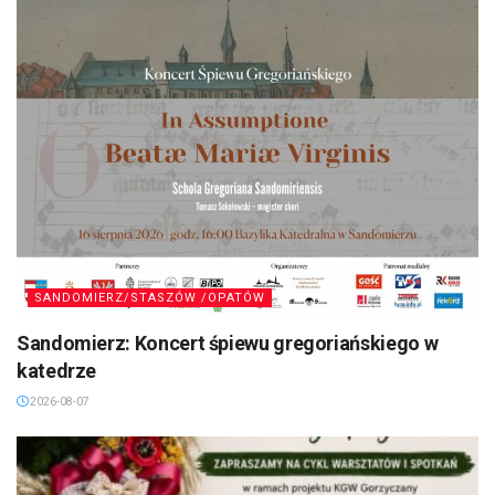
SANDOMIERZ/STASZÓW /OPATÓW
Sandomierz: Koncert śpiewu gregoriańskiego w
katedrze
2026-08-07