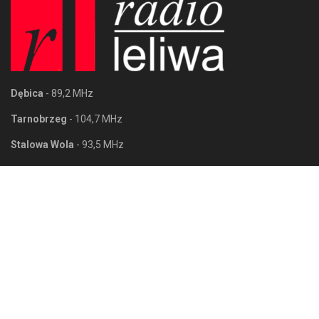
Dębica
- 89,2 MHz
Tarnobrzeg
- 104,7 MHz
Stalowa Wola
- 93,5 MHz
Mielec
- 102,4 MHz
Tarnobrzeg
Stalowa Wola
ul. Wyspiańskiego 12/5
al. Jana Pawła II 25
39-400 Tarnobrzeg
37-450 Stalowa Wola
Mielec
Sandomierz
al. Niepodległości 12
ul. Wojska Polskiego 12
39-300 Mielec
27-600 Sandomierz