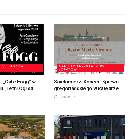
RZ/STASZÓW
SANDOMIERZ/STASZÓW
/OPATÓW
: „Cafe Fogg” w
Sandomierz: Koncert śpiewu
u „Letni Ogród
gregoriańskiego w katedrze
2026-08-07