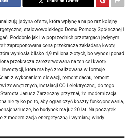
book
Share on Twitter
lizują jedyną ofertę, która wpłynęła na po raz kolejny
ergetycznej stalowowolskiego Domu Pomocy Społecznej i
ń. Podobnie jak i w poprzednich przetargach jedynym
y też zaproponowana cena przekracza zakładaną kwotę.
tóra wyniosła blisko 4,9 miliona złotych, bo wynosi ponad
iliona przekracza zarezerwowaną na ten cel kwotę.
 inwestycji, która ma być zrealizowana w formuje
 ścian z wykonaniem elewacji, remont dachu, remont
i zewnętrznych, instalacji CO i elektrycznej, do tego
. Starosta Janusz Zarzeczny przyznał, że modernizacja
a nie tylko po to, aby ograniczyć koszty funkcjonowania,
pensjonariusze, bo budynek ma już 20 lat. Na początek
ne z modernizacją energetyczną i wymianą windy.