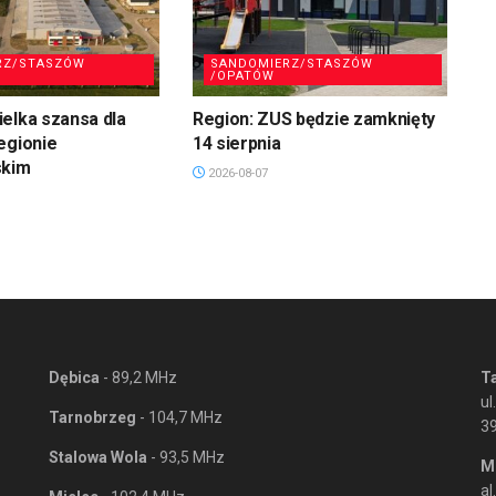
RZ/STASZÓW
SANDOMIERZ/STASZÓW
/OPATÓW
elka szansa dla
Region: ZUS będzie zamknięty
egionie
14 sierpnia
skim
2026-08-07
Dębica
- 89,2 MHz
T
ul
Tarnobrzeg
- 104,7 MHz
3
Stalowa Wola
- 93,5 MHz
M
al