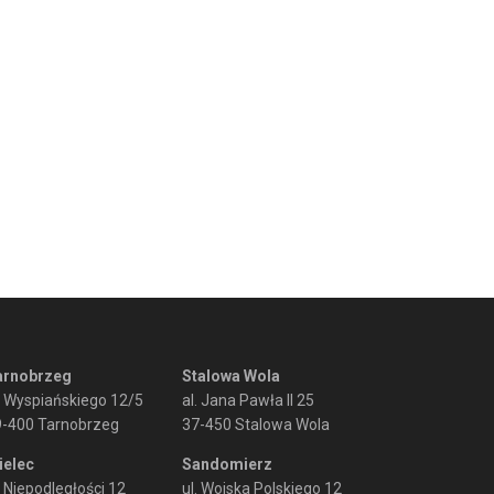
arnobrzeg
Stalowa Wola
. Wyspiańskiego 12/5
al. Jana Pawła II 25
9-400 Tarnobrzeg
37-450 Stalowa Wola
ielec
Sandomierz
. Niepodległości 12
ul. Wojska Polskiego 12