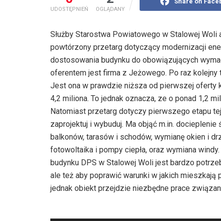
Share on Face
UDOSTĘPNIEŃ
OGLĄDANY
Służby Starostwa Powiatowego w Stalowej Woli ana
powtórzony przetarg dotyczący modernizacji en
dostosowania budynku do obowiązujących wymaga
oferentem jest firma z Jeżowego. Po raz kolejn
Jest ona w prawdzie niższa od pierwszej oferty k
4,2 miliona. To jednak oznacza, ze o ponad 1,2 m
Natomiast przetarg dotyczy pierwszego etapu tej
zaprojektuj i wybuduj. Ma objąć m.in. docieplenie
balkonów, tarasów i schodów, wymianę okien i drzw
fotowoltaika i pompy ciepła, oraz wymiana windy
budynku DPS w Stalowej Woli jest bardzo potrzebn
ale też aby poprawić warunki w jakich mieszkają 
jednak obiekt przejdzie niezbędne prace związa
Odtwarzacz