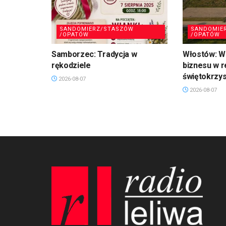
SANDOMIERZ/STASZÓW
SANDOMIE
/OPATÓW
/OPATÓW
Samborzec: Tradycja w
Włostów: Wi
rękodziele
biznesu w r
świętokrzy
2026-08-07
2026-08-07