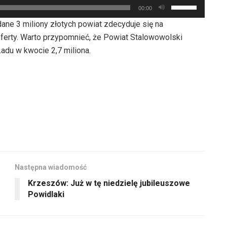
Używaj
00:00
strzałek
ne 3 miliony złotych powiat zdecyduje się na
do
 oferty. Warto przypomnieć, że Powiat Stalowowolski
góry
adu w kwocie 2,7 miliona.
oraz
do
dołu
aby
zwiększyć
lub
zmniejszyć
głośność.
Następna wiadomość
Krzeszów: Już w tę niedzielę jubileuszowe
Powidlaki