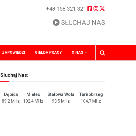
+48 158 321 321
SŁUCHAJ NAS
ZAPOWIEDZI
GIEŁDA PRACY
O NAS
Słuchaj Nas:
Dębica
Mielec
Stalowa Wola
Tarnobrzeg
89,2 MHz
102,4 MHz
93,5 MHz
104,7 MHz