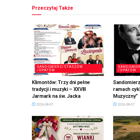
Przeczytaj Także
SANDOMIERZ/STASZÓW
SANDOMIE
/OPATÓW
/OPATÓW
Klimontów: Trzy dni pełne
Sandomierz
tradycji i muzyki – XXVIII
ramach cykl
Jarmark na św. Jacka
Muzyczny”
2026-08-07
2026-08-07