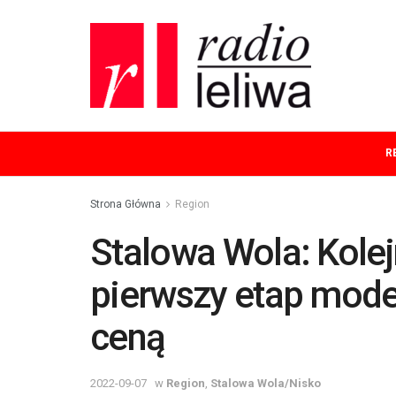
R
Strona Główna
Region
Stalowa Wola: Kolej
pierwszy etap mode
ceną
2022-09-07
w
Region
,
Stalowa Wola/Nisko