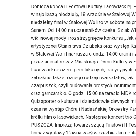
Dobiega końca II Festiwal Kultury Lasowiackiej. 
w najbliższą niedzielę, 18 września w Stalowej 
niedzielny finał w Stalowej Woli to w sobote na 
Sanem. Od 14.00 na uczestników czeka Szlak Wik
wiklinowej mody i rozstrzygnięcie konkursu „Jak 
artystycznej Stanisława Dziubaka oraz występ Ka
w Stalowej Woli finał rusza o godz. 14.00 grami
przez animatorów z Miejskiego Domu Kultury w S
Lasowiacki z szeregiem lokalnych, tradycyjnych 
zabraknie także różnego rodzaju warsztatów, jak:
szarpuszek, czyli budowania prostych instrument
oraz garncarskie. O godz. 15.00 na tarasie MDK r
Quizspotter o kulturze i dziedzictwie dawnych 
czas na występ Chóru i Nadsańskiej Orkiestry Kam
krótki film o lasowiakach. Następnie koncert tri
PUSZCZA. Imprezą towarzyszącą Finałowi II Fest
finisaż wystawy 'Dawna wieś w rzeźbie Jana Puka