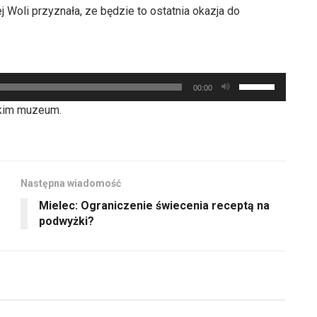
Woli przyznała, ze będzie to ostatnia okazja do
Używaj
00:00
strzałek
skim muzeum.
do
góry
oraz
do
Następna wiadomość
dołu
Mielec: Ograniczenie świecenia receptą na
aby
podwyżki?
zwiększyć
lub
zmniejszyć
głośność.