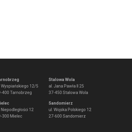
arnobrzeg
Stalowa Wola
. Wyspiańskiego 12/5
al. Jana Pawła II 25
9-400 Tarnobrzeg
37-450 Stalowa Wola
ielec
Sandomierz
. Niepodległości 12
ul. Wojska Polskiego 12
-300 Mielec
27-600 Sandomierz