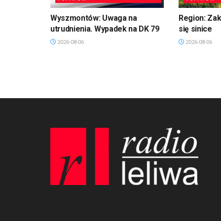
Wyszmontów: Uwaga na
Region: Zaka
utrudnienia. Wypadek na DK 79
się sinice
2026-08-06
2026-08-06