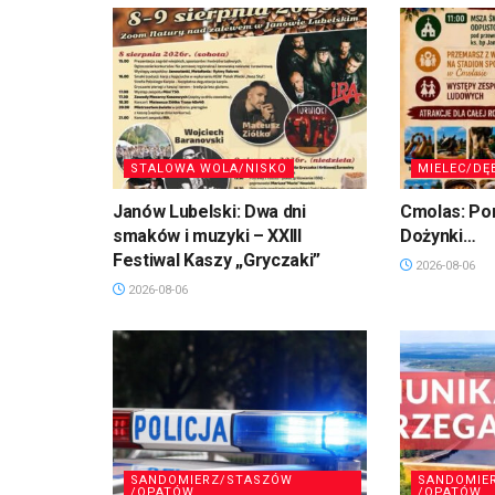
STALOWA WOLA/NISKO
MIELEC/DĘ
Janów Lubelski: Dwa dni
Cmolas: Po
smaków i muzyki – XXIII
Dożynki…
Festiwal Kaszy „Gryczaki”
2026-08-06
2026-08-06
SANDOMIERZ/STASZÓW
SANDOMIE
/OPATÓW
/OPATÓW