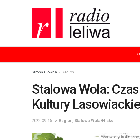
R
Strona Główna
Region
Stalowa Wola: Czas n
Kultury Lasowiackie
2022-09-15
w
Region
,
Stalowa Wola/Nisko