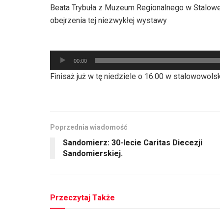
Beata Trybuła z Muzeum Regionalnego w Stalowej 
obejrzenia tej niezwykłej wystawy
Odtwarzacz
00:00
plików
Finisaż już w tę niedziele o 16.00 w stalowowol
dźwiękowych
Poprzednia wiadomość
Sandomierz: 30-lecie Caritas Diecezji
Sandomierskiej.
Przeczytaj Także