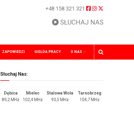
+48 158 321 321
SŁUCHAJ NAS
ZAPOWIEDZI
GIEŁDA PRACY
O NAS
Słuchaj Nas:
Dębica
Mielec
Stalowa Wola
Tarnobrzeg
89,2 MHz
102,4 MHz
93,5 MHz
104,7 MHz