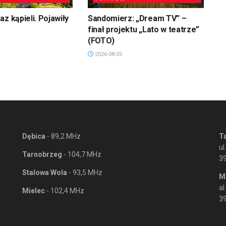
z kąpieli. Pojawiły
Sandomierz: „Dream TV” –
finał projektu „Lato w teatrze”
(FOTO)
2026-08-05
Dębica
- 89,2 MHz
T
ul
Tarnobrzeg
- 104,7 MHz
3
Stalowa Wola
- 93,5 MHz
M
al
Mielec
- 102,4 MHz
39