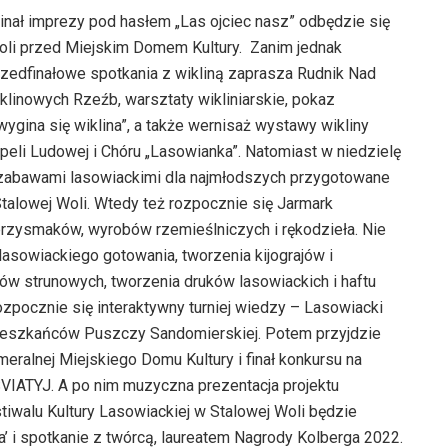
Finał imprezy pod hasłem „Las ojciec nasz” odbędzie się
Woli przed Miejskim Domem Kultury. Zanim jednak
przedfinałowe spotkania z wikliną zaprasza Rudnik Nad
linowych Rzeźb, warsztaty wikliniarskie, pokaz
wygina się wiklina”, a także wernisaż wystawy wikliny
peli Ludowej i Chóru „Lasowianka”. Natomiast w niedzielę
 i zabawami lasowiackimi dla najmłodszych przygotowane
talowej Woli. Wtedy też rozpocznie się Jarmark
przysmaków, wyrobów rzemieślniczych i rękodzieła. Nie
 lasowiackiego gotowania, tworzenia kijograjów i
ów strunowych, tworzenia druków lasowiackich i haftu
ozpocznie się interaktywny turniej wiedzy – Lasowiacki
mieszkańców Puszczy Sandomierskiej. Potem przyjdzie
eralnej Miejskiego Domu Kultury i finał konkursu na
o SVIATYJ. A po nim muzyczna prezentacja projektu
iwalu Kultury Lasowiackiej w Stalowej Woli będzie
’ i spotkanie z twórcą, laureatem Nagrody Kolberga 2022.