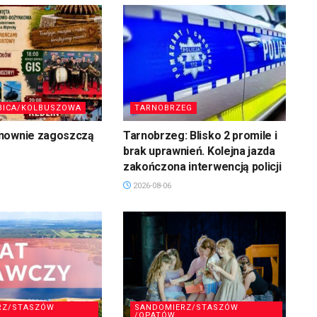
BICA/KOLBUSZOWA
TARNOBRZEG
nownie zagoszczą
Tarnobrzeg: Blisko 2 promile i
brak uprawnień. Kolejna jazda
zakończona interwencją policji
2026-08-06
RZ/STASZÓW
SANDOMIERZ/STASZÓW
/OPATÓW