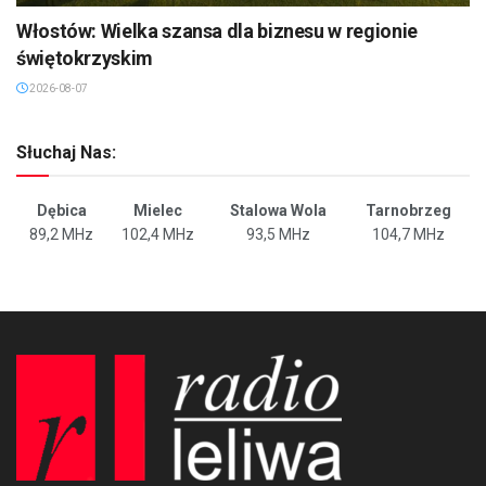
Włostów: Wielka szansa dla biznesu w regionie
świętokrzyskim
2026-08-07
Słuchaj Nas:
Dębica
Mielec
Stalowa Wola
Tarnobrzeg
89,2 MHz
102,4 MHz
93,5 MHz
104,7 MHz