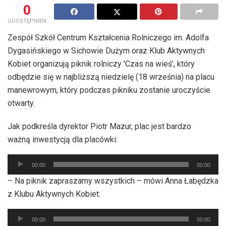
0
UDOSTĘPNIEŃ
Zespół Szkół Centrum Kształcenia Rolniczego im. Adolfa
Dygasińskiego w Sichowie Dużym oraz Klub Aktywnych
Kobiet organizują piknik rolniczy 'Czas na wieś’, który
odbędzie się w najbliższą niedzielę (18 września) na placu
manewrowym, który podczas pikniku zostanie uroczyście
otwarty.
Jak podkreśla dyrektor Piotr Mazur, plac jest bardzo
ważną inwestycją dla placówki:
Odtwarzacz
00:00
00:00
plików
– Na piknik zapraszamy wszystkich – mówi Anna Łabędzka
dźwiękowych
z Klubu Aktywnych Kobiet:
Odtwarzacz
00:00
00:00