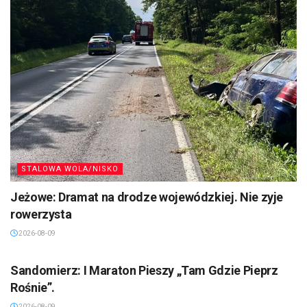
STALOWA WOLA/NISKO
Jeżowe: Dramat na drodze wojewódzkiej. Nie zyje
rowerzysta
2026-08-09
SANDOMIERZ/STASZÓW /OPATÓW
Sandomierz: I Maraton Pieszy „Tam Gdzie Pieprz
Rośnie”.
2026-08-09