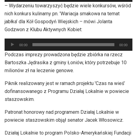
plików
– Wydarzeniu towarzyszyć będzie wiele konkursów, wśród
dźwiękowych
nich konkurs kulinarny pn. 'Wariacja smakowa na temat
jabłka’ dla Kół Gospodyń Wiejskich – mówi Jolanta
Godzwon z Klubu Aktywnych Kobiet:
Odtwarzacz
00:00
00:00
plików
Podczas imprezy prowadzona będzie zbiórka na rzecz
dźwiękowych
Bartoszka Jędrasika z gminy Łoniów, który potrzebuje 10
milionów zł na leczenie genowe.
Piknik realizowany jest w ramach projektu 'Czas na wieś’
dofinansowanego z Programu Działaj Lokalnie w powiecie
staszowskim.
Patronat honorowy nad programem Działaj Lokalnie w
powiecie staszowskim objął senator Jacek Włosowicz.
Działaj Lokalnie to program Polsko-Amerykańskiej Fundacji