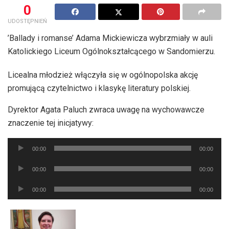
0
UDOSTĘPNIEŃ
’Ballady i romanse’ Adama Mickiewicza wybrzmiały w auli
Katolickiego Liceum Ogólnokształcącego w Sandomierzu.
Licealna młodzież włączyła się w ogólnopolska akcję
promującą czytelnictwo i klasykę literatury polskiej.
Dyrektor Agata Paluch zwraca uwagę na wychowawcze
znaczenie tej inicjatywy:
Odtwarzacz
00:00
00:00
plików
Odtwarzacz
dźwiękowych
00:00
00:00
plików
Odtwarzacz
dźwiękowych
00:00
00:00
plików
dźwiękowych