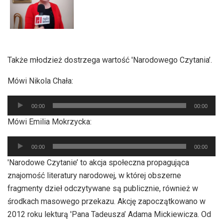
Także młodzież dostrzega wartość 'Narodowego Czytania’.
Mówi Nikola Chała:
Odtwarzacz
00:00
00:00
plików
Mówi Emilia Mokrzycka:
dźwiękowych
Odtwarzacz
00:00
00:00
plików
'Narodowe Czytanie’ to akcja społeczna propagująca
dźwiękowych
znajomość literatury narodowej, w której obszerne
fragmenty dzieł odczytywane są publicznie, również w
środkach masowego przekazu. Akcję zapoczątkowano w
2012 roku lekturą 'Pana Tadeusza’ Adama Mickiewicza. Od