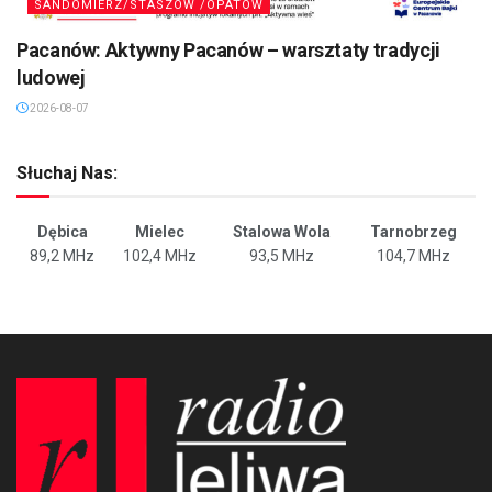
SANDOMIERZ/STASZÓW /OPATÓW
Pacanów: Aktywny Pacanów – warsztaty tradycji
ludowej
2026-08-07
Słuchaj Nas:
Dębica
Mielec
Stalowa Wola
Tarnobrzeg
89,2 MHz
102,4 MHz
93,5 MHz
104,7 MHz