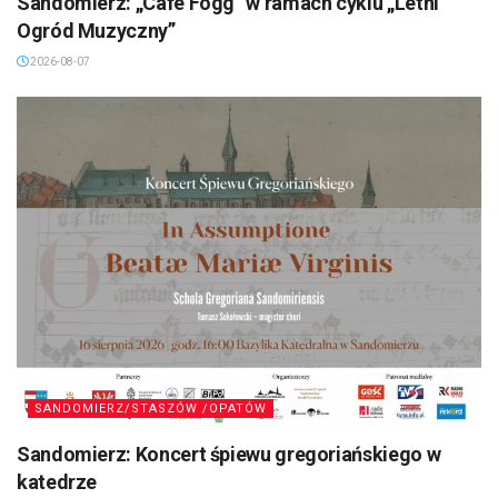
Sandomierz: „Cafe Fogg” w ramach cyklu „Letni
Ogród Muzyczny”
2026-08-07
SANDOMIERZ/STASZÓW /OPATÓW
Sandomierz: Koncert śpiewu gregoriańskiego w
katedrze