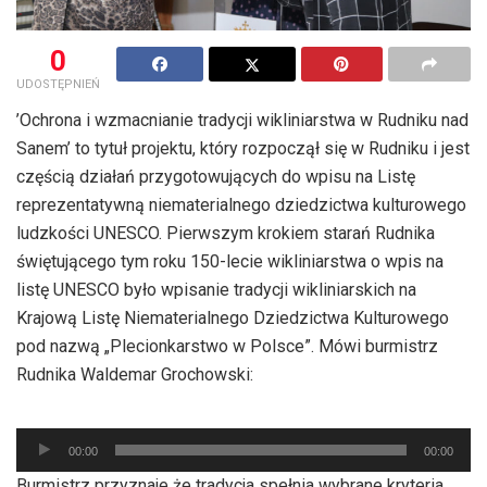
0
UDOSTĘPNIEŃ
’Ochrona i wzmacnianie tradycji wikliniarstwa w Rudniku nad
Sanem’ to tytuł projektu, który rozpoczął się w Rudniku i jest
częścią działań przygotowujących do wpisu na Listę
reprezentatywną niematerialnego dziedzictwa kulturowego
ludzkości UNESCO. Pierwszym krokiem starań Rudnika
świętującego tym roku 150-lecie wikliniarstwa o wpis na
listę UNESCO było wpisanie tradycji wikliniarskich na
Krajową Listę Niematerialnego Dziedzictwa Kulturowego
pod nazwą „Plecionkarstwo w Polsce”. Mówi burmistrz
Rudnika Waldemar Grochowski:
Odtwarzacz
plików
00:00
00:00
dźwiękowych
Burmistrz przyznaje że tradycja spełnia wybrane kryteria