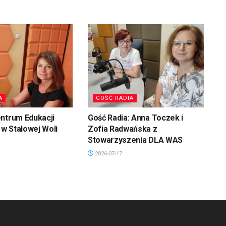
A
GOŚĆ RADIA
ntrum Edukacji
Gość Radia: Anna Toczek i
w Stalowej Woli
Zofia Radwańska z
Stowarzyszenia DLA WAS
2026-07-17