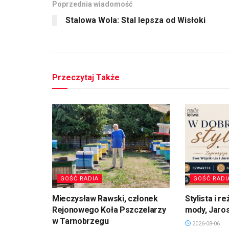
Poprzednia wiadomość
Stalowa Wola: Stal lepsza od Wisłoki
Przeczytaj Także
GOŚĆ RADIA
GOŚĆ RADI
Mieczysław Rawski, członek
Stylista i 
Rejonowego Koła Pszczelarzy
mody, Jaro
w Tarnobrzegu
2026-08-06