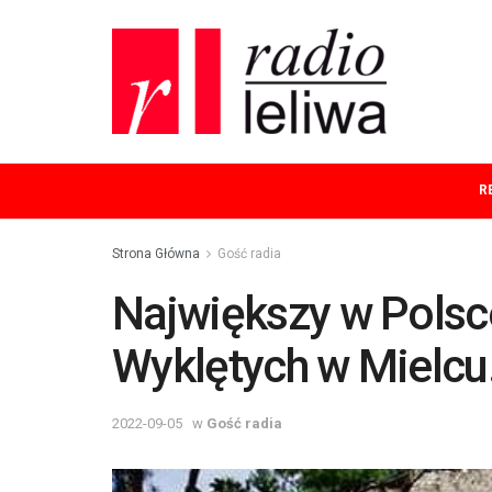
R
Strona Główna
Gość radia
Największy w Polsc
Wyklętych w Mielcu
2022-09-05
w
Gość radia