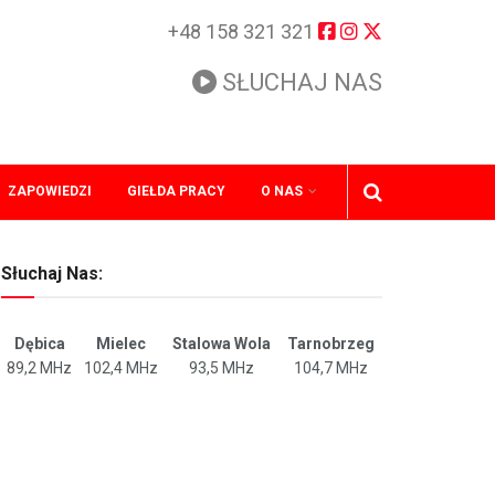
+48 158 321 321
SŁUCHAJ NAS
ZAPOWIEDZI
GIEŁDA PRACY
O NAS
Słuchaj Nas:
Dębica
Mielec
Stalowa Wola
Tarnobrzeg
89,2 MHz
102,4 MHz
93,5 MHz
104,7 MHz