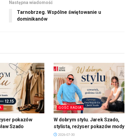
Następna wiadomość
Tarnobrzeg. Wspólne świętowanie u
dominikanów
A
GOŚĆ RADIA
reżyser pokazów
W dobrym stylu. Jarek Szado,
sław Szado
stylista, reżyser pokazów mody
2026-07-30