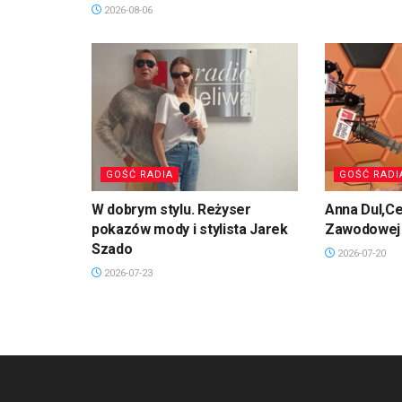
2026-08-06
GOŚĆ RADIA
GOŚĆ RADI
W dobrym stylu. Reżyser
Anna Dul,Ce
pokazów mody i stylista Jarek
Zawodowej 
Szado
2026-07-20
2026-07-23