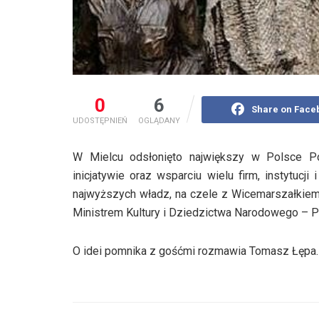
0
6
Share on Face
UDOSTĘPNIEŃ
OGLĄDANY
W Mielcu odsłonięto największy w Polsce Po
inicjatywie oraz wsparciu wielu firm, instytucji
najwyższych władz, na czele z Wicemarszałkie
Ministrem Kultury i Dziedzictwa Narodowego – P
O idei pomnika z gośćmi rozmawia Tomasz Łępa.