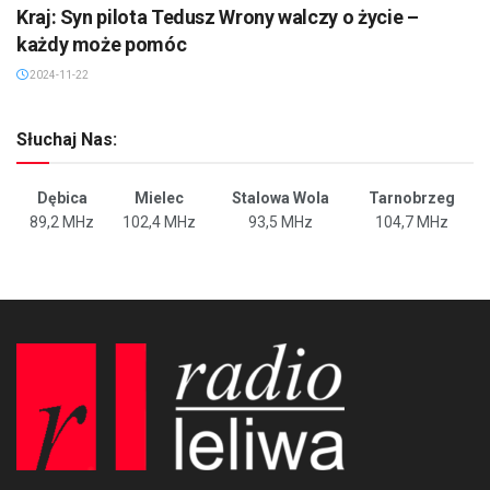
Kraj: Syn pilota Tedusz Wrony walczy o życie –
każdy może pomóc
2024-11-22
Słuchaj Nas:
Dębica
Mielec
Stalowa Wola
Tarnobrzeg
89,2 MHz
102,4 MHz
93,5 MHz
104,7 MHz