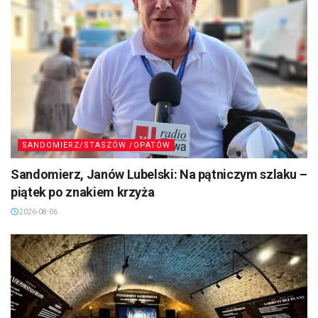
SANDOMIERZ/STASZÓW /OPATÓW
Sandomierz, Janów Lubelski: Na pątniczym szlaku –
piątek po znakiem krzyża
2026-08-06