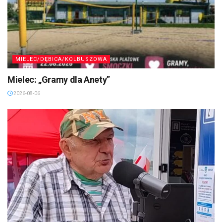
MIELEC/DĘBICA/KOLBUSZOWA
Mielec: „Gramy dla Anety”
2026-08-06