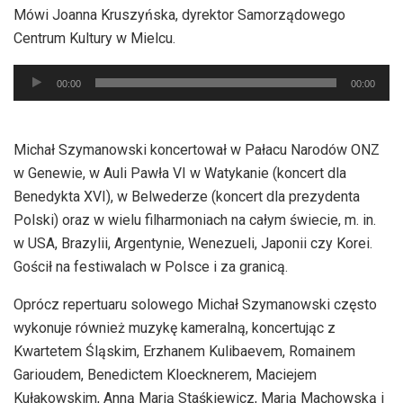
Mówi Joanna Kruszyńska, dyrektor Samorządowego
Centrum Kultury w Mielcu.
Odtwarzacz
00:00
00:00
plików
dźwiękowych
Michał Szymanowski koncertował w Pałacu Narodów ONZ
w Genewie, w Auli Pawła VI w Watykanie (koncert dla
Benedykta XVI), w Belwederze (koncert dla prezydenta
Polski) oraz w wielu filharmoniach na całym świecie, m. in.
w USA, Brazylii, Argentynie, Wenezueli, Japonii czy Korei.
Gościł na festiwalach w Polsce i za granicą.
Oprócz repertuaru solowego Michał Szymanowski często
wykonuje również muzykę kameralną, koncertując z
Kwartetem Śląskim, Erzhanem Kulibaevem, Romainem
Garioudem, Benedictem Kloecknerem, Maciejem
Kułakowskim, Anną Marią Staśkiewicz, Marią Machowską i