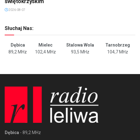
świętokrzyskim
2026-08-07
Słuchaj Nas:
Dębica
Mielec
Stalowa Wola
Tarnobrzeg
89,2 MHz
102,4 MHz
93,5 MHz
104,7 MHz
Dębica
- 89,2 MHz