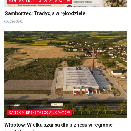
SANDOMIERZ/STASZÓW /OPATÓW
Samborzec: Tradycja w rękodziele
2026-08-07
SANDOMIERZ/STASZÓW /OPATÓW
Włostów: Wielka szansa dla biznesu w regionie