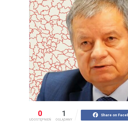
0
1
Share on Face
UDOSTĘPNIEŃ
OGLĄDANY