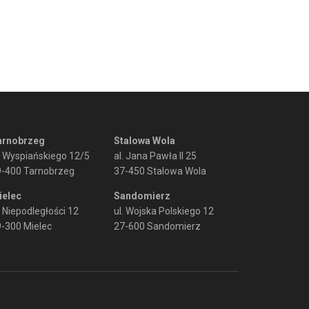
arnobrzeg
Stalowa Wola
. Wyspiańskiego 12/5
al. Jana Pawła II 25
9-400 Tarnobrzeg
37-450 Stalowa Wola
ielec
Sandomierz
. Niepodległości 12
ul. Wojska Polskiego 12
-300 Mielec
27-600 Sandomierz