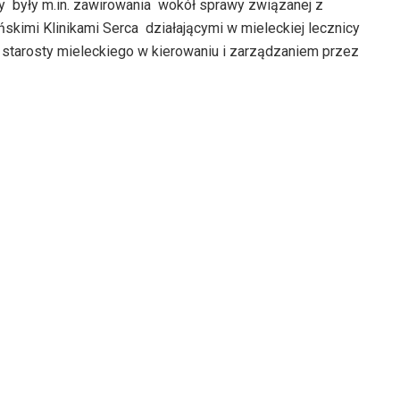
dołu
 były m.in. zawirowania wokół sprawy związanej z
zmniejszyć
do
aby
imi Klinikami Serca działającymi w mieleckiej lecznicy
głośność.
góry
zwiększyć
 starosty mieleckiego w kierowaniu i zarządzaniem przez
oraz
lub
do
zmniejszyć
dołu
głośność.
aby
zwiększyć
lub
zmniejszyć
głośność.