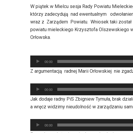
W piątek w Mielcu sesja Rady Powiatu Mieleckie
którzy zadecydują nad ewentualnym odwołaniem 
wraz z Zarządem Powiatu. Wniosek taki został
powiatu mieleckiego Krzysztofa Olszewskiego w 
Orłowska.
Odtwarzacz
00:00
plików
Z argumentacją radnej Marii Orłowskiej nie zgadz
dźwiękowych
Odtwarzacz
00:00
plików
Jak dodaje radny PiS Zbigniew Tymuła, brak dział
dźwiękowych
a wręcz widzimy nieudolność w zarządzaniu sam
Odtwarzacz
00:00
plików