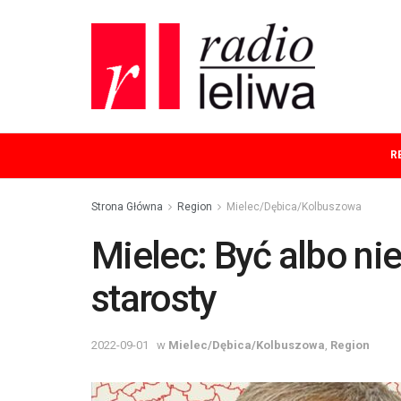
R
Strona Główna
Region
Mielec/Dębica/Kolbuszowa
Mielec: Być albo ni
starosty
2022-09-01
w
Mielec/Dębica/Kolbuszowa
,
Region