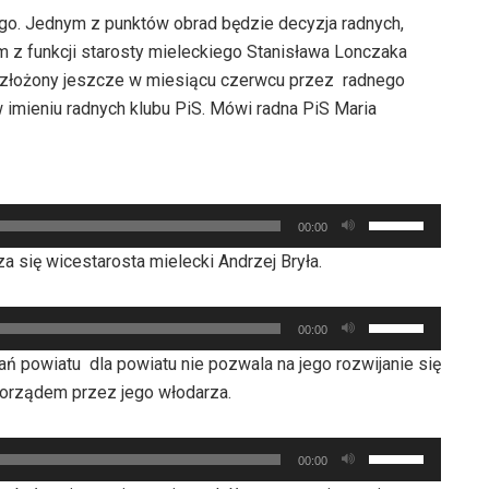
go. Jednym z punktów obrad będzie decyzja radnych,
z funkcji starosty mieleckiego Stanisława Lonczaka
 złożony jeszcze w miesiącu czerwcu przez radnego
imieniu radnych klubu PiS. Mówi radna PiS Maria
Używaj
00:00
strzałek
a się wicestarosta mielecki Andrzej Bryła.
do
góry
Używaj
oraz
00:00
strzałek
do
ań powiatu dla powiatu nie pozwala na jego rozwijanie się
do
dołu
orządem przez jego włodarza.
góry
aby
oraz
zwiększyć
Używaj
do
00:00
lub
strzałek