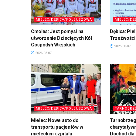
MIELEC/DĘBICA/KOLBUSZOWA
MIELEC/DĘ
Cmolas: Jest pomysł na
Dębica: Pie
utworzenie Dziecięcych Kół
Trzeźwości
Gospodyń Wiejskich
2026-08-07
2026-08-07
MIELEC/DĘBICA/KOLBUSZOWA
TARNOBRZ
Mielec: Nowe auto do
Tarnobrzeg
transportu pacjentów w
charytatyw
mieleckim szpitalu
Dochód dla 