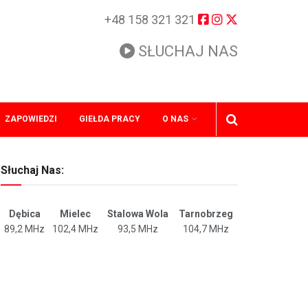
+48 158 321 321
SŁUCHAJ NAS
ZAPOWIEDZI
GIEŁDA PRACY
O NAS
Słuchaj Nas:
Dębica
Mielec
Stalowa Wola
Tarnobrzeg
89,2 MHz
102,4 MHz
93,5 MHz
104,7 MHz