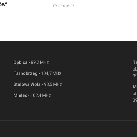
ów”
2026-08-07
Dębica
- 89,2 MHz
T
ul
Tarnobrzeg
- 104,7 MHz
3
Stalowa Wola
- 93,5 MHz
M
al
Mielec
- 102,4 MHz
39