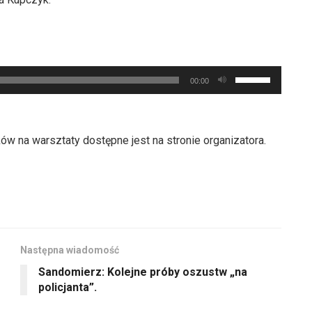
Używaj
00:00
strzałek
do
góry
w na warsztaty dostępne jest na stronie organizatora.
oraz
do
dołu
aby
zwiększyć
lub
Następna wiadomość
zmniejszyć
Sandomierz: Kolejne próby oszustw „na
głośność.
policjanta”.