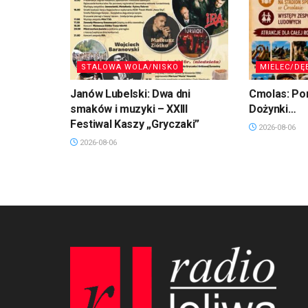
STALOWA WOLA/NISKO
MIELEC/DĘ
Janów Lubelski: Dwa dni
Cmolas: Po
smaków i muzyki – XXIII
Dożynki…
Festiwal Kaszy „Gryczaki”
2026-08-06
2026-08-06