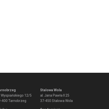
arnobrzeg
Stalowa Wola
. Wyspiańskiego 12/5
al. Jana Pawła II 25
9-400 Tarnobrzeg
37-450 Stalowa Wola