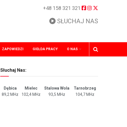
+48 158 321 321
SŁUCHAJ NAS
ZAPOWIEDZI
GIEŁDA PRACY
O NAS
Słuchaj Nas:
Dębica
Mielec
Stalowa Wola
Tarnobrzeg
89,2 MHz
102,4 MHz
93,5 MHz
104,7 MHz