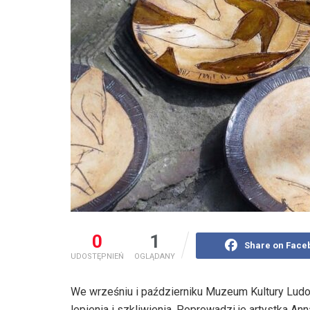
0
1
Share on Face
UDOSTĘPNIEŃ
OGLĄDANY
We wrześniu i październiku Muzeum Kultury Ludo
lepienia i szkliwienia. Poprowadzi je artystka An