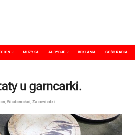
EGION
MUZYKA
AUDYCJE
REKLAMA
GOŚĆ RADIA
ty u garncarki.
ion
,
Wiadomości
,
Zapowiedzi