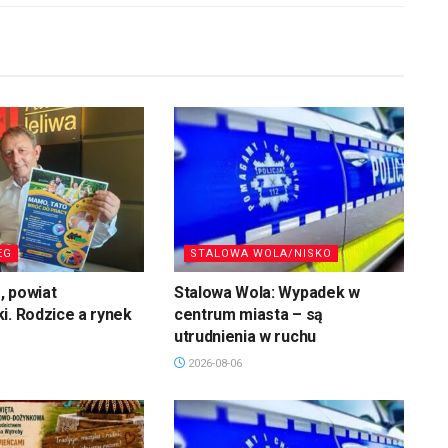
EG
STALOWA WOLA/NISKO
, powiat
Stalowa Wola: Wypadek w
i. Rodzice a rynek
centrum miasta – są
utrudnienia w ruchu
2026-08-06