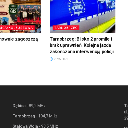
BICA/KOLBUSZOWA
TARNOBRZEG
nownie zagoszczą
Tarnobrzeg: Blisko 2 promile i
brak uprawnień. Kolejna jazda
zakończona interwencją policji
2026-08-06
Dębica
- 89,2 MHz
T
ul
Tarnobrzeg
- 104,7 MHz
3
Stalowa Wola
- 93,5 MHz