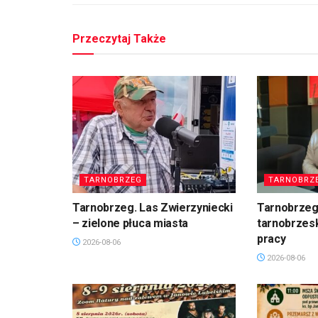
Przeczytaj Także
TARNOBRZEG
TARNOBRZ
Tarnobrzeg. Las Zwierzyniecki
Tarnobrzeg
– zielone płuca miasta
tarnobrzesk
pracy
2026-08-06
2026-08-06