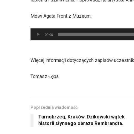
Mówi Agata Front z Muzeum:
Odtwarzacz
00:00
plików
dźwiękowych
Więcej informacji dotyczących zapisów uczestnikó
Tomasz Łępa
Poprzednia wiadomość
Tarnobrzeg, Kraków. Dzikowski wątek
historii słynnego obrazu Rembrandta.