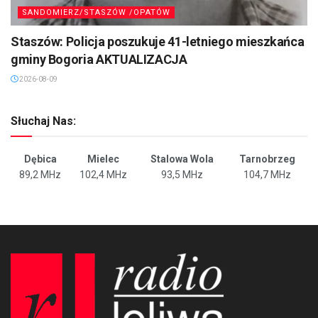
SANDOMIERZ/STASZÓW /OPATÓW
Staszów: Policja poszukuje 41-letniego mieszkańca
gminy Bogoria AKTUALIZACJA
2026-08-09
Słuchaj Nas:
Dębica
Mielec
Stalowa Wola
Tarnobrzeg
89,2 MHz
102,4 MHz
93,5 MHz
104,7 MHz