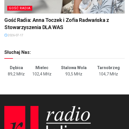
GOŚĆ RADIA
Gość Radia: Anna Toczek i Zofia Radwańska z
Stowarzyszenia DLA WAS
2026-07-17
Słuchaj Nas:
Dębica
Mielec
Stalowa Wola
Tarnobrzeg
89,2 MHz
102,4 MHz
93,5 MHz
104,7 MHz