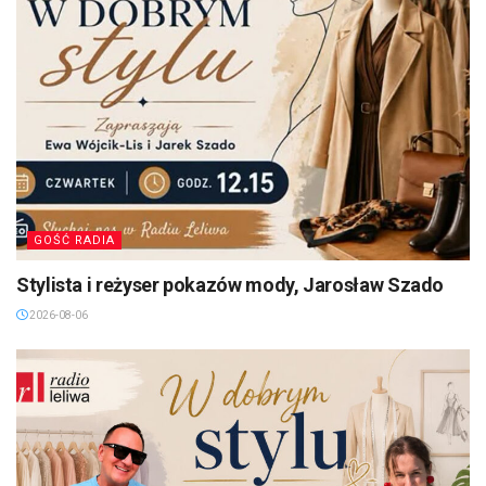
GOŚĆ RADIA
Stylista i reżyser pokazów mody, Jarosław Szado
2026-08-06