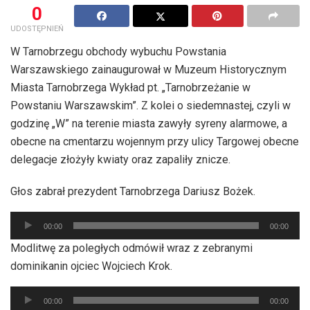
0
UDOSTĘPNIEŃ
W Tarnobrzegu obchody wybuchu Powstania
Warszawskiego zainaugurował w Muzeum Historycznym
Miasta Tarnobrzega Wykład pt. „Tarnobrzeżanie w
Powstaniu Warszawskim”. Z kolei o siedemnastej, czyli w
godzinę „W” na terenie miasta zawyły syreny alarmowe, a
obecne na cmentarzu wojennym przy ulicy Targowej obecne
delegacje złożyły kwiaty oraz zapaliły znicze.
Głos zabrał prezydent Tarnobrzega Dariusz Bożek.
Odtwarzacz
00:00
00:00
plików
Modlitwę za poległych odmówił wraz z zebranymi
dźwiękowych
dominikanin ojciec Wojciech Krok.
Odtwarzacz
00:00
00:00