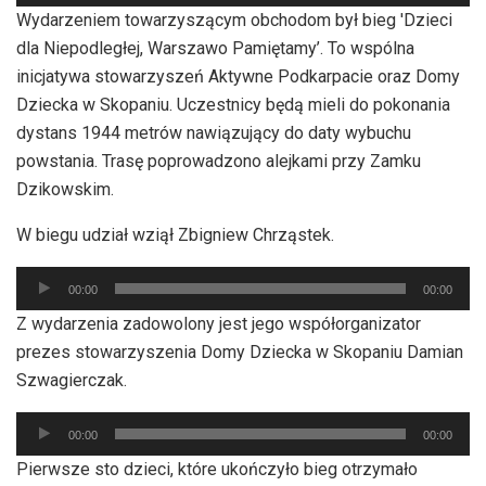
plików
Wydarzeniem towarzyszącym obchodom był bieg 'Dzieci
dźwiękowych
dla Niepodległej, Warszawo Pamiętamy’. To wspólna
inicjatywa stowarzyszeń Aktywne Podkarpacie oraz Domy
Dziecka w Skopaniu. Uczestnicy będą mieli do pokonania
dystans 1944 metrów nawiązujący do daty wybuchu
powstania. Trasę poprowadzono alejkami przy Zamku
Dzikowskim.
W biegu udział wziął Zbigniew Chrząstek.
Odtwarzacz
00:00
00:00
plików
Z wydarzenia zadowolony jest jego współorganizator
dźwiękowych
prezes stowarzyszenia Domy Dziecka w Skopaniu Damian
Szwagierczak.
Odtwarzacz
00:00
00:00
plików
Pierwsze sto dzieci, które ukończyło bieg otrzymało
dźwiękowych