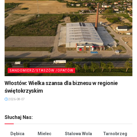
SANDOMIERZ/STASZÓW /OPATÓW
Włostów: Wielka szansa dla biznesu w regionie
świętokrzyskim
2026-08-07
Słuchaj Nas:
Dębica
Mielec
Stalowa Wola
Tarnobrzeg