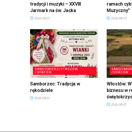
tradycji i muzyki – XXVIII
ramach cykl
Jarmark na św. Jacka
Muzyczny”
2026-08-07
2026-08-07
SANDOMIERZ/STASZÓW
SANDOMIE
/OPATÓW
/OPATÓW
Samborzec: Tradycja w
Włostów: Wi
rękodziele
biznesu w r
świętokrzy
2026-08-07
2026-08-07