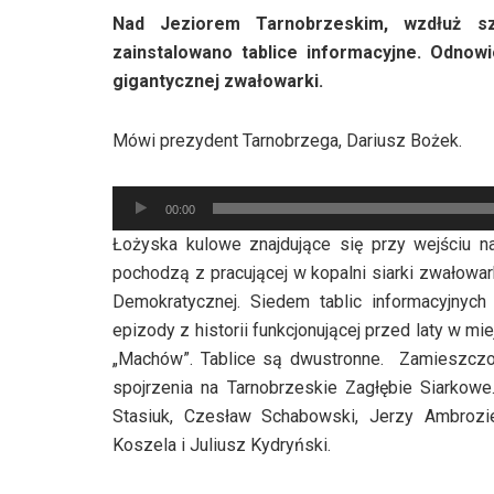
Nad Jeziorem Tarnobrzeskim, wzdłuż szla
zainstalowano tablice informacyjne. Odnow
gigantycznej zwałowarki.
Mówi prezydent Tarnobrzega, Dariusz Bożek.
Odtwarzacz
00:00
plików
Łożyska kulowe znajdujące się przy wejściu
dźwiękowych
pochodzą z pracującej w kopalni siarki zwałowa
Demokratycznej. Siedem tablic informacyjnyc
epizody z historii funkcjonującej przed laty w m
„Machów”. Tablice są dwustronne. Zamieszczon
spojrzenia na Tarnobrzeskie Zagłębie Siarkowe.
Stasiuk, Czesław Schabowski, Jerzy Ambrozie
Koszela i Juliusz Kydryński.