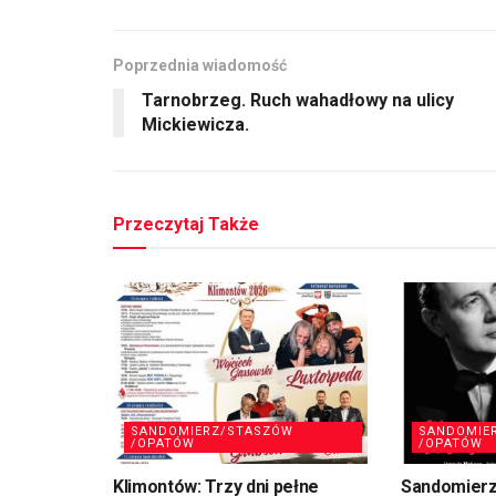
Poprzednia wiadomość
Tarnobrzeg. Ruch wahadłowy na ulicy
Mickiewicza.
Przeczytaj Także
SANDOMIERZ/STASZÓW
SANDOMIE
/OPATÓW
/OPATÓW
Klimontów: Trzy dni pełne
Sandomierz