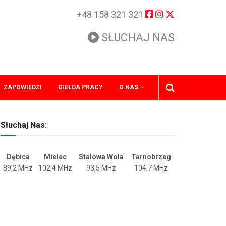
+48 158 321 321
SŁUCHAJ NAS
ZAPOWIEDZI
GIEŁDA PRACY
O NAS
Słuchaj Nas:
Dębica
Mielec
Stalowa Wola
Tarnobrzeg
89,2 MHz
102,4 MHz
93,5 MHz
104,7 MHz