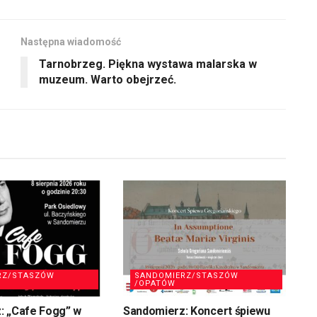
głośność.
Następna wiadomość
Tarnobrzeg. Piękna wystawa malarska w
muzeum. Warto obejrzeć.
RZ/STASZÓW
SANDOMIERZ/STASZÓW
/OPATÓW
: „Cafe Fogg” w
Sandomierz: Koncert śpiewu