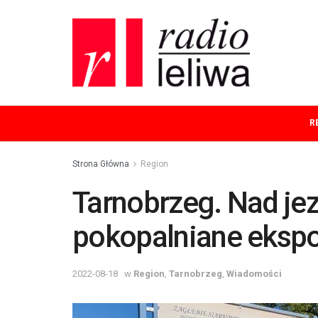
R
Strona Główna
Region
Tarnobrzeg. Nad j
pokopalniane ekspo
2022-08-18
w
Region
,
Tarnobrzeg
,
Wiadomości