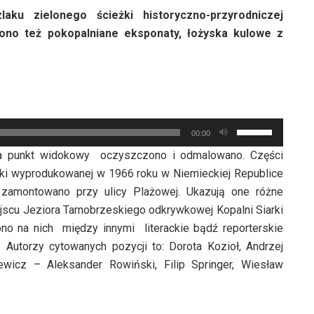
ku zielonego ścieżki historyczno-przyrodniczej
iono też pokopalniane eksponaty, łożyska kulowe z
Używaj
00:00
strzałek
 na punkt widokowy oczyszczono i odmalowano. Części
do
rki wyprodukowanej w 1966 roku w Niemieckiej Republice
góry
h zamontowano przy ulicy Plażowej. Ukazują one różne
oraz
iejscu Jeziora Tarnobrzeskiego odkrywkowej Kopalni Siarki
do
o na nich między innymi literackie bądź reporterskie
dołu
 Autorzy cytowanych pozycji to: Dorota Kozioł, Andrzej
aby
wicz – Aleksander Rowiński, Filip Springer, Wiesław
zwiększyć
lub
zmniejszyć