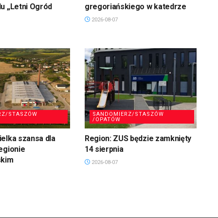
u „Letni Ogród
gregoriańskiego w katedrze
2026-08-07
RZ/STASZÓW
SANDOMIERZ/STASZÓW
/OPATÓW
elka szansa dla
Region: ZUS będzie zamknięty
egionie
14 sierpnia
skim
2026-08-07