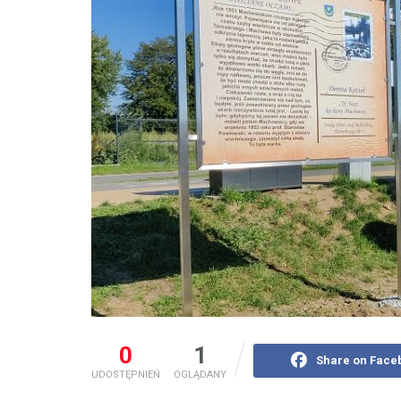
0
1
Share on Face
UDOSTĘPNIEŃ
OGLĄDANY