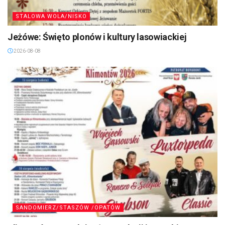
STALOWA WOLA/NISKO
Jeżówe: Święto plonów i kultury lasowiackiej
2026-08-08
SANDOMIERZ/STASZÓW /OPATÓW