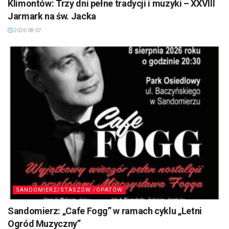
Klimontów: Trzy dni pełne tradycji i muzyki – XXVIII
Jarmark na św. Jacka
2026-08-07
SANDOMIERZ/STASZÓW /OPATÓW
Sandomierz: „Cafe Fogg” w ramach cyklu „Letni
Ogród Muzyczny”