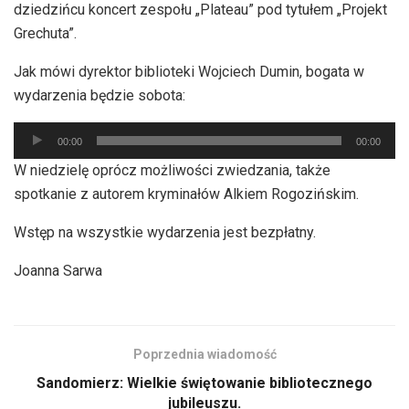
dziedzińcu koncert zespołu „Plateau” pod tytułem „Projekt
Grechuta”.
Jak mówi dyrektor biblioteki Wojciech Dumin, bogata w
wydarzenia będzie sobota:
Odtwarzacz
00:00
00:00
plików
W niedzielę oprócz możliwości zwiedzania, także
dźwiękowych
spotkanie z autorem kryminałów Alkiem Rogozińskim.
Wstęp na wszystkie wydarzenia jest bezpłatny.
Joanna Sarwa
Poprzednia wiadomość
Sandomierz: Wielkie świętowanie bibliotecznego
jubileuszu.