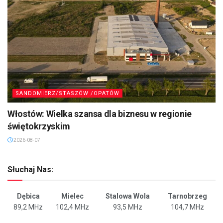
SANDOMIERZ/STASZÓW /OPATÓW
Włostów: Wielka szansa dla biznesu w regionie
świętokrzyskim
2026-08-07
Słuchaj Nas:
Dębica
Mielec
Stalowa Wola
Tarnobrzeg
89,2 MHz
102,4 MHz
93,5 MHz
104,7 MHz