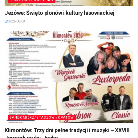
STALOWA WOLA/NISKO
Jeżówe: Święto plonów i kultury lasowiackiej
2026-08-08
SANDOMIERZ/STASZÓW /OPATÓW
Klimontów: Trzy dni pełne tradycji i muzyki – XXVIII
Jarmark na św. Jacka