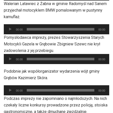
Walerian Latawiec z Żabna w gminie Radomyśl nad Sanem
dźwiękowych
przyjechał motocyklem BMW pomalowanym w pustynny
kamuflaż.
Odtwarzacz
00:00
00:00
plików
Pomysłodawca imprezy, prezes Stowarzyszenia Starych
dźwiękowych
Motocykli Gazela w Grębowie Zbigniew Szewc nie krył
zadowolenia z jej przebiegu.
Odtwarzacz
00:00
00:00
plików
dźwiękowych
Podobnie jak współorganizator wydarzenia wójt gminy
Grębów Kazimierz Skóra.
Odtwarzacz
00:00
00:00
plików
Podczas imprezy nie zapomniano o najmłodszych. Na nich
dźwiękowych
czekały liczne konkursy prowadzone przez policję, stoiska
gastronomiczne, a także dmuchane zjeżdżalnie.