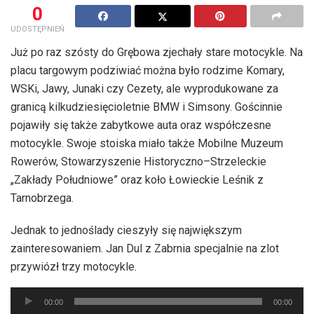
0
UDOSTĘPNIEŃ
Już po raz szósty do Grębowa zjechały stare motocykle. Na
placu targowym podziwiać można było rodzime Komary,
WSKi, Jawy, Junaki czy Cezety, ale wyprodukowane za
granicą kilkudziesięcioletnie BMW i Simsony. Gościnnie
pojawiły się także zabytkowe auta oraz współczesne
motocykle. Swoje stoiska miało także Mobilne Muzeum
Rowerów, Stowarzyszenie Historyczno–Strzeleckie
„Zakłady Południowe” oraz koło Łowieckie Leśnik z
Tarnobrzega.
Jednak to jednoślady cieszyły się największym
zainteresowaniem. Jan Dul z Zabrnia specjalnie na zlot
przywiózł trzy motocykle.
Odtwarzacz
00:00
00:00
plików