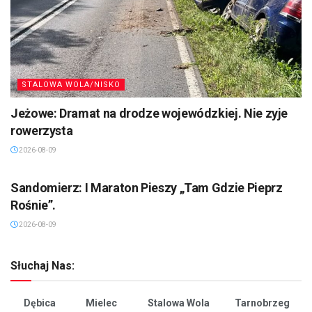
STALOWA WOLA/NISKO
Jeżowe: Dramat na drodze wojewódzkiej. Nie zyje
rowerzysta
2026-08-09
SANDOMIERZ/STASZÓW /OPATÓW
Sandomierz: I Maraton Pieszy „Tam Gdzie Pieprz
Rośnie”.
2026-08-09
Słuchaj Nas:
Dębica
Mielec
Stalowa Wola
Tarnobrzeg