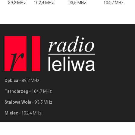
89,2 MHz
102,4 MHz
93,5 MHz
104,7 MHz
Dębica
- 89,2 MHz
Tarnobrzeg
- 104,7 MHz
Stalowa Wola
- 93,5 MHz
Mielec
- 102,4 MHz
Tarnobrzeg
Stalowa Wola
ul. Wyspiańskiego 12/5
al. Jana Pawła II 25