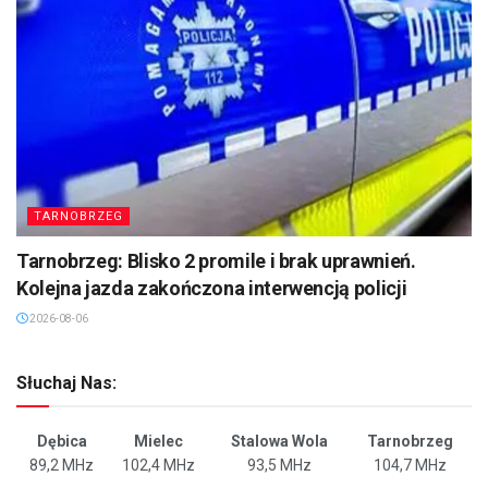
TARNOBRZEG
Tarnobrzeg: Blisko 2 promile i brak uprawnień.
Kolejna jazda zakończona interwencją policji
2026-08-06
Słuchaj Nas:
Dębica
Mielec
Stalowa Wola
Tarnobrzeg
89,2 MHz
102,4 MHz
93,5 MHz
104,7 MHz