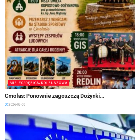
MIELEC/DĘBICA/KOLBUSZOWA
Cmolas: Ponownie zagoszczą Dożynki…
2026-08-06