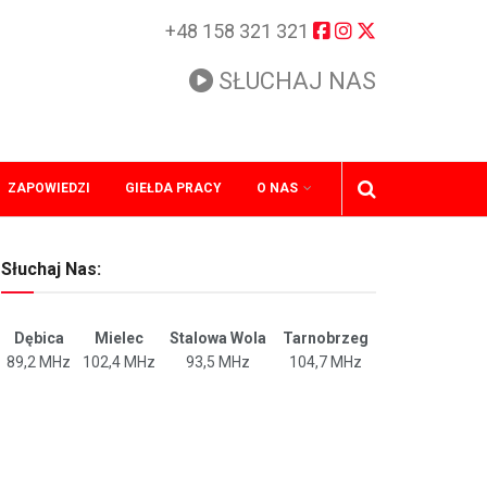
+48 158 321 321
SŁUCHAJ NAS
ZAPOWIEDZI
GIEŁDA PRACY
O NAS
Słuchaj Nas:
Dębica
Mielec
Stalowa Wola
Tarnobrzeg
89,2 MHz
102,4 MHz
93,5 MHz
104,7 MHz