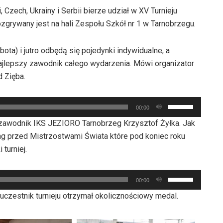
 Czech, Ukrainy i Serbii bierze udział w XV Turnieju
zgrywany jest na hali Zespołu Szkół nr 1 w Tarnobrzegu.
ta) i jutro odbędą się pojedynki indywidualne, a
najlepszy zawodnik całego wydarzenia. Mówi organizator
 Zięba.
Używaj
00:00
strzałek
, zawodnik IKS JEZIORO Tarnobrzeg Krzysztof Żyłka. Jak
do
ning przed Mistrzostwami Świata które pod koniec roku
góry
turniej.
oraz
do
Używaj
dołu
00:00
strzałek
aby
uczestnik turnieju otrzymał okolicznościowy medal.
do
zwiększyć
góry
lub