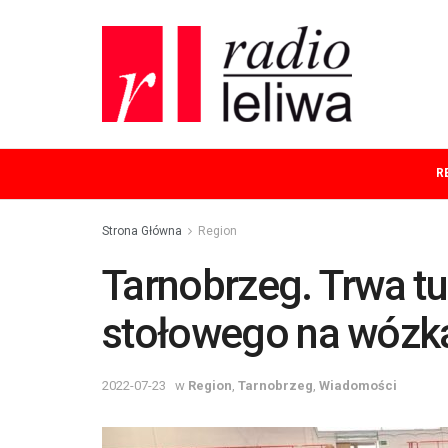
R
Strona Główna
Region
Tarnobrzeg. Trwa tu
stołowego na wózk
2022-07-23
w
Region
,
Tarnobrzeg
,
Wiadomości