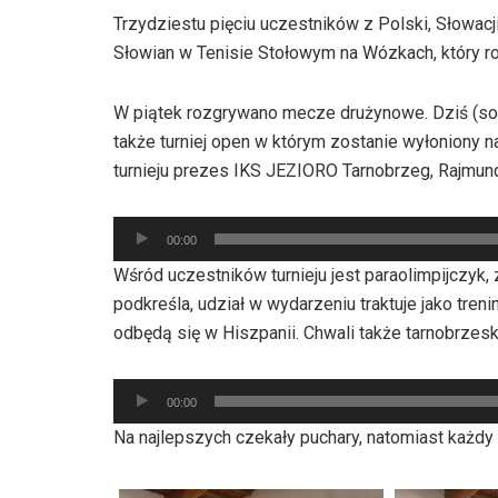
Trzydziestu pięciu uczestników z Polski, Słowacji,
Słowian w Tenisie Stołowym na Wózkach, który ro
W piątek rozgrywano mecze drużynowe. Dziś (sobo
także turniej open w którym zostanie wyłoniony 
turnieju prezes IKS JEZIORO Tarnobrzeg, Rajmund
Odtwarzacz
00:00
plików
Wśród uczestników turnieju jest paraolimpijczyk
dźwiękowych
podkreśla, udział w wydarzeniu traktuje jako tre
odbędą się w Hiszpanii. Chwali także tarnobrzeski 
Odtwarzacz
00:00
plików
Na najlepszych czekały puchary, natomiast każdy 
dźwiękowych