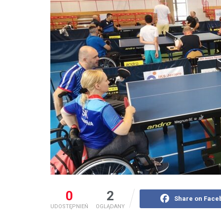
0
2
Share on Face
UDOSTĘPNIEŃ
OGLĄDANY