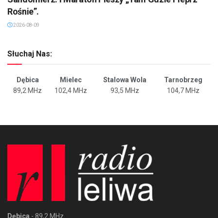
Rośnie”.
2026-08-09
Słuchaj Nas:
Dębica
Mielec
Stalowa Wola
Tarnobrzeg
89,2 MHz
102,4 MHz
93,5 MHz
104,7 MHz
Dębica
- 89,2 MHz