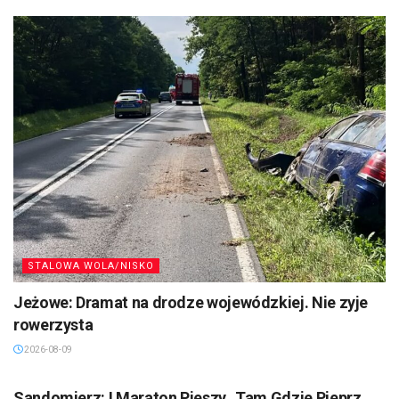
STALOWA WOLA/NISKO
Jeżowe: Dramat na drodze wojewódzkiej. Nie zyje
rowerzysta
2026-08-09
SANDOMIERZ/STASZÓW /OPATÓW
Sandomierz: I Maraton Pieszy „Tam Gdzie Pieprz