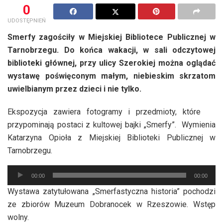
0
UDOSTĘPNIEŃ
Smerfy zagościły w Miejskiej Bibliotece Publicznej w
Tarnobrzegu. Do końca wakacji, w sali odczytowej
biblioteki głównej, przy ulicy Szerokiej można oglądać
wystawę poświęconym małym, niebieskim skrzatom
uwielbianym przez dzieci i nie tylko.
Ekspozycja zawiera fotogramy i przedmioty, które
przypominają postaci z kultowej bajki „Smerfy”. Wymienia
Katarzyna Opioła z Miejskiej Biblioteki Publicznej w
Tarnobrzegu.
Odtwarzacz
00:00
00:00
plików
Wystawa zatytułowana „Smerfastyczna historia” pochodzi
dźwiękowych
ze zbiorów Muzeum Dobranocek w Rzeszowie. Wstęp
wolny.