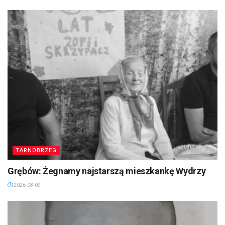
TARNOBRZEG
Grębów: Żegnamy najstarszą mieszkankę Wydrzy
2026-08-09