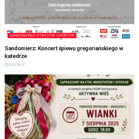
SANDOMIERZ/STASZÓW /OPATÓW
Sandomierz: Koncert śpiewu gregoriańskiego w
katedrze
2026-08-07