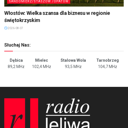
SANDOMIERZ/STASZÓW /OPATÓW
Włostów: Wielka szansa dla biznesu w regionie
świętokrzyskim
2026-08-07
Słuchaj Nas:
Dębica
Mielec
Stalowa Wola
Tarnobrzeg
89,2 MHz
102,4 MHz
93,5 MHz
104,7 MHz