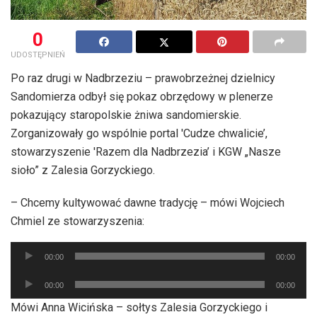
0
UDOSTĘPNIEŃ
Po raz drugi w Nadbrzeziu – prawobrzeżnej dzielnicy
Sandomierza odbył się pokaz obrzędowy w plenerze
pokazujący staropolskie żniwa sandomierskie.
Zorganizowały go wspólnie portal 'Cudze chwalicie’,
stowarzyszenie 'Razem dla Nadbrzezia’ i KGW „Nasze
sioło” z Zalesia Gorzyckiego.
– Chcemy kultywować dawne tradycję – mówi Wojciech
Chmiel ze stowarzyszenia:
Odtwarzacz
00:00
00:00
plików
Odtwarzacz
dźwiękowych
00:00
00:00
plików
Mówi Anna Wicińska – sołtys Zalesia Gorzyckiego i
dźwiękowych