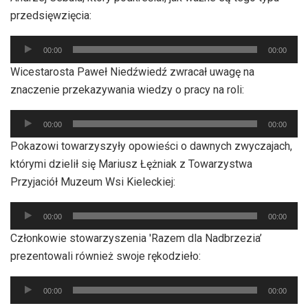
przedsięwzięcia:
Odtwarzacz
00:00
00:00
plików
Wicestarosta Paweł Niedźwiedź zwracał uwagę na
dźwiękowych
znaczenie przekazywania wiedzy o pracy na roli:
Odtwarzacz
00:00
00:00
plików
Pokazowi towarzyszyły opowieści o dawnych zwyczajach,
dźwiękowych
którymi dzielił się Mariusz Łężniak z Towarzystwa
Przyjaciół Muzeum Wsi Kieleckiej:
Odtwarzacz
00:00
00:00
plików
Członkowie stowarzyszenia 'Razem dla Nadbrzezia’
dźwiękowych
prezentowali również swoje rękodzieło:
Odtwarzacz
00:00
00:00
plików