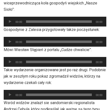
wiceprzewodnicząca koła gospodyń wiejskich „Nasze
Sioło”:
Odtwarzacz
00:00
00:00
plików
Gospodynie z Zalesia przygotowały także poczęstunek:
dźwiękowych
Odtwarzacz
00:00
00:00
plików
Mówi Wiesław Stępień z portalu „Cudze chwalicie”:
dźwiękowych
Odtwarzacz
00:00
00:00
plików
Takie wydarzenie organizowane jest po raz drugi. Podobnie
dźwiękowych
jak w zeszłym roku pokaz zgromadził widzów, którzy na
wydarzenie czekali cały rok:
Odtwarzacz
00:00
00:00
plików
Wsród widzów znalazł sie sandomierski regionalista
dźwiękowych
Andrzej Cebula, który podkreślał, jak ważne są tego typu