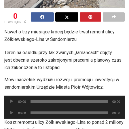
0
UDOSTĘPNIEŃ
Nawet o trzy miesiące krócej będzie trwał remont ulicy
Żółkiewskiego-Lina w Sandomierzu.
Teren na osiedlu przy tak zwanych „łamańcach” objęty
jest obecnie szeroko zakrojonymi pracami a planowy czas
ich zakończenia to listopad.
Mówi naczelnik wydziału rozwoju, promocji i inwestycji w
sandomierskim Urzędzie Miasta Piotr Wójtowicz:
Odtwarzacz
00:00
00:00
plików
Odtwarzacz
dźwiękowych
00:00
00:00
plików
Koszt remontu ulicy Żółkiewskiego-Lina to ponad 2 miliony
dźwiękowych