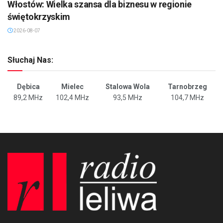
Włostów: Wielka szansa dla biznesu w regionie
świętokrzyskim
2026-08-07
Słuchaj Nas:
Dębica
Mielec
Stalowa Wola
Tarnobrzeg
89,2 MHz
102,4 MHz
93,5 MHz
104,7 MHz