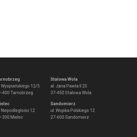
arnobrzeg
Stalowa Wola
. Wyspiańskiego 12/5
al. Jana Pawła II 25
9-400 Tarnobrzeg
37-450 Stalowa Wola
ielec
Sandomierz
. Niepodległości 12
ul. Wojska Polskiego 12
-300 Mielec
27-600 Sandomierz