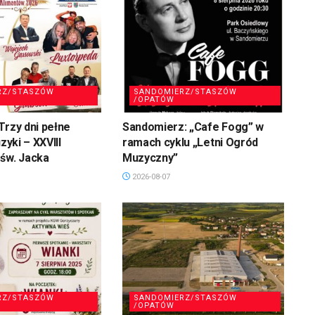
RZ/STASZÓW
SANDOMIERZ/STASZÓW
/OPATÓW
Trzy dni pełne
Sandomierz: „Cafe Fogg” w
uzyki – XXVIII
ramach cyklu „Letni Ogród
św. Jacka
Muzyczny”
2026-08-07
RZ/STASZÓW
SANDOMIERZ/STASZÓW
/OPATÓW