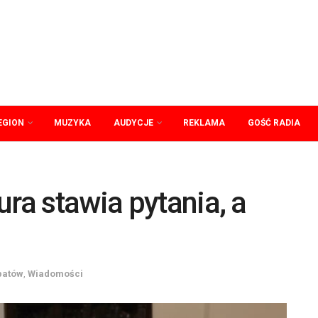
EGION
MUZYKA
AUDYCJE
REKLAMA
GOŚĆ RADIA
ura stawia pytania, a
patów
,
Wiadomości