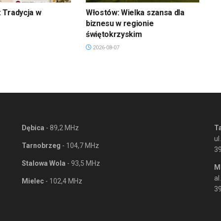
 Tradycja w
Włostów: Wielka szansa dla
biznesu w regionie
świętokrzyskim
2026-08-07
Dębica
- 89,2 MHz
T
ul
Tarnobrzeg
- 104,7 MHz
3
Stalowa Wola
- 93,5 MHz
M
al
Mielec
- 102,4 MHz
39