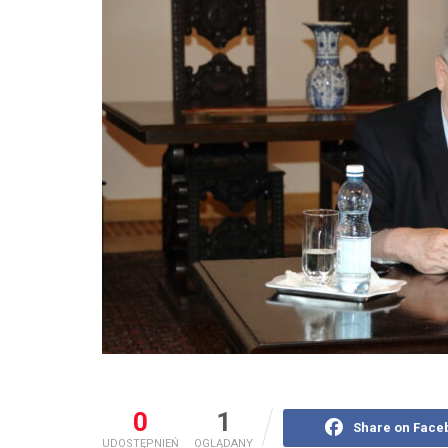
0
1
Share on Face
UDOSTĘPNIEŃ
OGLĄDANY