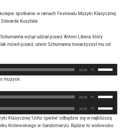
olejne spotkanie w ramach Festiwalu Muzyki Klasycznej
. Edwarda Kusztala.
humanna wziął udział pisarz Antoni Libera, który
. Jak mówił pisarz, utwór Schumanna towarzyszył mu od
Używaj
00:00
strzałek
 o muzyce:
do
góry
Używaj
oraz
00:00
strzałek
do
Używaj
00:00
do
dołu
strzałek
góry
ki Klasycznej 'Ucho Igielne’ odbędzie się w najbliższą
aby
do
oraz
Zamku Królewskiego w Sandomierzu. Będzie to widowisko
zwiększyć
góry