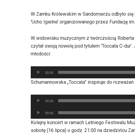
W Zamku Królewskim w Sandomierzu odbyło się k
'Ucho Igielne’ organizowanego przez Fundację im
W widowisku muzycznym z twórczością Roberta Sc
czytał swoją nowelę pod tytułem 'Toccata C-dur’
młodości:
Odtwarzacz
00:00
plików
Schumannowska „Toccata” inspiruje do rozważań
dźwiękowych
Odtwarzacz
00:00
plików
Odtwarzacz
dźwiękowych
00:00
plików
Kolejny koncert w ramach Letniego Festiwalu Muzy
dźwiękowych
sobotę (16 lipca) o godz. 21.00 na dziedzińcu 