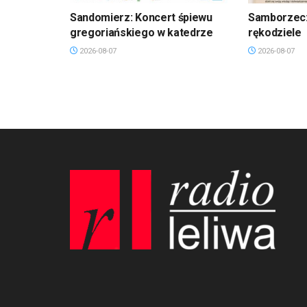
Sandomierz: Koncert śpiewu
Samborzec:
gregoriańskiego w katedrze
rękodziele
2026-08-07
2026-08-07