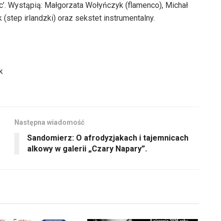
do
’. Wystąpią: Małgorzata Wołyńczyk (flamenco), Michał
lub
oraz
dołu
step irlandzki) oraz sekstet instrumentalny.
zmniejszyć
do
aby
głośność.
dołu
zwiększyć
aby
lub
zwiększyć
zmniejszyć
k
lub
głośność.
zmniejszyć
głośność.
Następna wiadomość
Sandomierz: O afrodyzjakach i tajemnicach
alkowy w galerii „Czary Napary”.