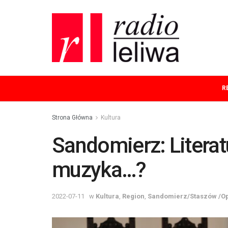
R
Strona Główna
Kultura
Sandomierz: Literat
muzyka…?
2022-07-11
w
Kultura
,
Region
,
Sandomierz/Staszów /O