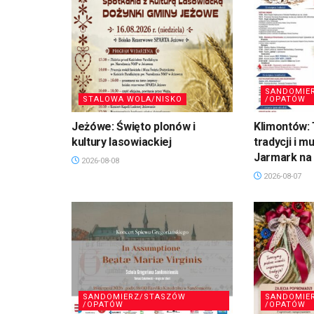
SANDOMIE
STALOWA WOLA/NISKO
/OPATÓW
Jeżówe: Święto plonów i
Klimontów: 
kultury lasowiackiej
tradycji i m
Jarmark na 
2026-08-08
2026-08-07
SANDOMIERZ/STASZÓW
SANDOMIE
/OPATÓW
/OPATÓW