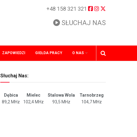
+48 158 321 321
SŁUCHAJ NAS
ZAPOWIEDZI
GIEŁDA PRACY
O NAS
Słuchaj Nas:
Dębica
Mielec
Stalowa Wola
Tarnobrzeg
89,2 MHz
102,4 MHz
93,5 MHz
104,7 MHz