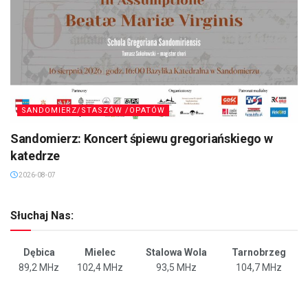
SANDOMIERZ/STASZÓW /OPATÓW
Sandomierz: Koncert śpiewu gregoriańskiego w
katedrze
2026-08-07
Słuchaj Nas:
Dębica
Mielec
Stalowa Wola
Tarnobrzeg
89,2 MHz
102,4 MHz
93,5 MHz
104,7 MHz