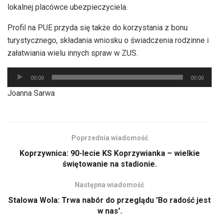
lokalnej placówce ubezpieczyciela.
Profil na PUE przyda się także do korzystania z bonu
turystycznego, składania wniosku o świadczenia rodzinne i
załatwiania wielu innych spraw w ZUS.
Odtwarzacz
00:00
00:00
plików
Joanna Sarwa
dźwiękowych
Poprzednia wiadomość
Koprzywnica: 90-lecie KS Koprzywianka – wielkie
świętowanie na stadionie.
Następna wiadomość
Stalowa Wola: Trwa nabór do przeglądu 'Bo radość jest
w nas’.